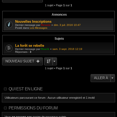
i
s
e
e
1 sujet • Page
1
sur
1
a
d
r
g
e
m
e
r
e
n
Annonces
s
i
s
e
Nouvelles Inscriptions
a
r
g
Dernier message par
Resane
«
dim. 3 juil. 2016 10:47
m
e
Posté dans
Les Messages
e
s
s
a
Sujets
g
e
La forêt se rebelle
Dernier message par
Roarik
«
sam. 3 sept. 2016 12:19
Réponses :
3
NOUVEAU SUJET
1 sujet • Page
1
sur
1
ALLER À
QUI EST EN LIGNE
Utilisateurs parcourant ce forum : Aucun utilisateur enregistré et 1 invité
PERMISSIONS DU FORUM
Vous
ne pouvez pas
poster de nouveaux sujets