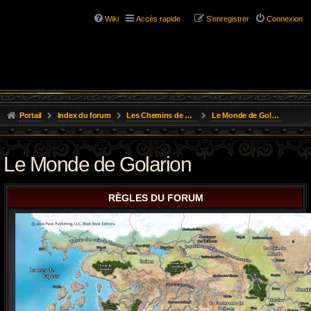
Wiki
Accès rapide
S’enregistrer
Connexion
Portail
Index du forum
Les Chemins de L'Aventure
Le Monde de Golarion
Le Monde de Golarion
RÈGLES DU FORUM