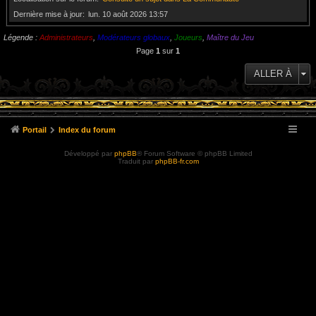
Dernière mise à jour
lun. 10 août 2026 13:57
Légende :
Administrateurs
,
Modérateurs globaux
,
Joueurs
,
Maître du Jeu
Page
1
sur
1
ALLER À
Portail
Index du forum
Développé par
phpBB
® Forum Software © phpBB Limited
Traduit par
phpBB-fr.com