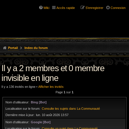
Wiki
Accès rapide
S’enregistrer
Connexion
Portail
Index du forum
Il y a 2 membres et 0 membre
invisible en ligne
Il y a 136 invités en ligne •
Afficher les invités
Page
1
sur
1
Nom d’utilisateur
Bing [Bot]
Localisation sur le forum
Consulte les sujets dans La Communauté
Dernière mise à jour
lun. 10 août 2026 13:57
Nom d’utilisateur
Google [Bot]
Localisation sur le forum
Consulte un sujet dans La Communauté