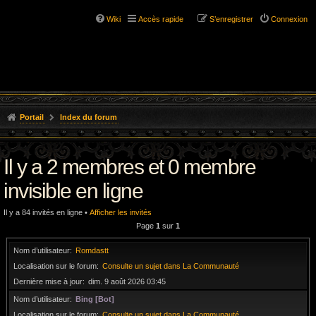
Wiki
Accès rapide
S’enregistrer
Connexion
Portail
Index du forum
Il y a 2 membres et 0 membre
invisible en ligne
Il y a 84 invités en ligne •
Afficher les invités
Page
1
sur
1
Nom d’utilisateur
Romdastt
Localisation sur le forum
Consulte un sujet dans La Communauté
Dernière mise à jour
dim. 9 août 2026 03:45
Nom d’utilisateur
Bing [Bot]
Localisation sur le forum
Consulte un sujet dans La Communauté