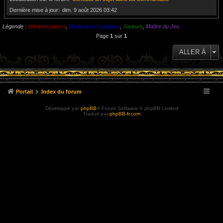
Dernière mise à jour
dim. 9 août 2026 03:42
Légende :
Administrateurs
,
Modérateurs globaux
,
Joueurs
,
Maître du Jeu
Page
1
sur
1
ALLER À
Portail
Index du forum
Développé par
phpBB
® Forum Software © phpBB Limited
Traduit par
phpBB-fr.com