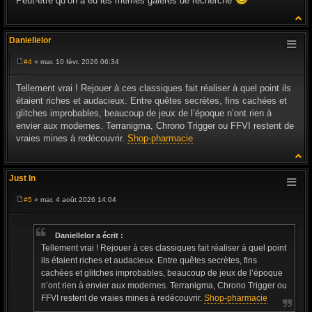
Peut-être qu’on a eu les mêmes galères de recherche
Daniellelor
#4
» mar. 10 févr. 2026 06:34
M
e
s
Tellement vrai ! Rejouer à ces classiques fait réaliser à quel point ils
s
étaient riches et audacieux. Entre quêtes secrètes, fins cachées et
a
g
glitches improbables, beaucoup de jeux de l’époque n’ont rien à
e
envier aux modernes. Terranigma, Chrono Trigger ou FFVI restent de
vraies mines à redécouvrir.
Shop-pharmacie
Just In
#5
» mar. 4 août 2026 14:04
M
e
s
s
Daniellelor a écrit :
a
Tellement vrai ! Rejouer à ces classiques fait réaliser à quel point
g
e
ils étaient riches et audacieux. Entre quêtes secrètes, fins
cachées et glitches improbables, beaucoup de jeux de l’époque
n’ont rien à envier aux modernes. Terranigma, Chrono Trigger ou
FFVI restent de vraies mines à redécouvrir.
Shop-pharmacie