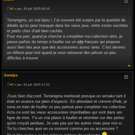
#2
» jeu. 24 juil. 2025 00:10
M
e
s
Terranigma, un vrai bijou ! J’ai souvent été surpris par la quantité de
s
détails qu’on peut manquer dans les vieux jeux, entre zones secrètes
a
g
et petits clins d’œil bien cachés.
e
Pour ma part, quand je cherche à compléter ma collection rétro, je
passe parfois du temps à fouiller sur un
site
français qui propose
aussi bien des jeux que des accessoires assez rares. C’est devenu
un réflexe pour moi quand je veux retrouver des pièces un peu
difficiles à trouver.
Sonolys
#3
» jeu. 24 juil. 2025 17:12
M
e
s
J'suis bien d'accord. Terranigma mériterait presque un remake tant il
s
était en avance sur plein d’aspects. En attendant et comme d'hab, je
a
g
serai en train de fouiller un peu partout pour compléter ma collection.
e
Actu ce sont les vieux accessoires improbables qui sont dans am
ligne de mire. Y'a un vrai plaisir à fouiller et retomber sur des perles
qu'on croyait perdues. Je sais pas por les autres mais pour moi si.
Toi tu cherches quoi en ce moment comme jeu ou accessoire ?