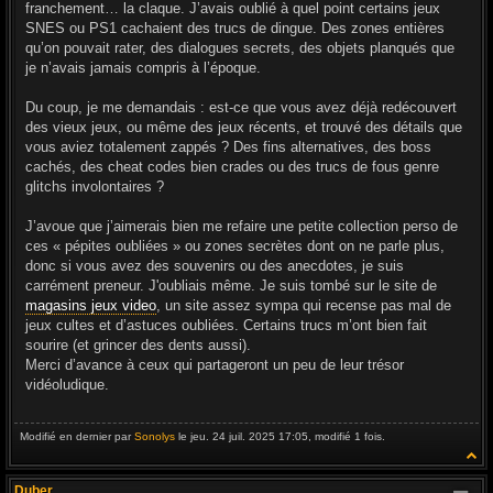
franchement… la claque. J’avais oublié à quel point certains jeux
SNES ou PS1 cachaient des trucs de dingue. Des zones entières
qu’on pouvait rater, des dialogues secrets, des objets planqués que
je n’avais jamais compris à l’époque.
Du coup, je me demandais : est-ce que vous avez déjà redécouvert
des vieux jeux, ou même des jeux récents, et trouvé des détails que
vous aviez totalement zappés ? Des fins alternatives, des boss
cachés, des cheat codes bien crades ou des trucs de fous genre
glitchs involontaires ?
J’avoue que j’aimerais bien me refaire une petite collection perso de
ces « pépites oubliées » ou zones secrètes dont on ne parle plus,
donc si vous avez des souvenirs ou des anecdotes, je suis
carrément preneur. J'oubliais même. Je suis tombé sur le site de
magasins jeux video
, un site assez sympa qui recense pas mal de
jeux cultes et d’astuces oubliées. Certains trucs m’ont bien fait
sourire (et grincer des dents aussi).
Merci d’avance à ceux qui partageront un peu de leur trésor
vidéoludique.
Modifié en dernier par
Sonolys
le jeu. 24 juil. 2025 17:05, modifié 1 fois.
Duber