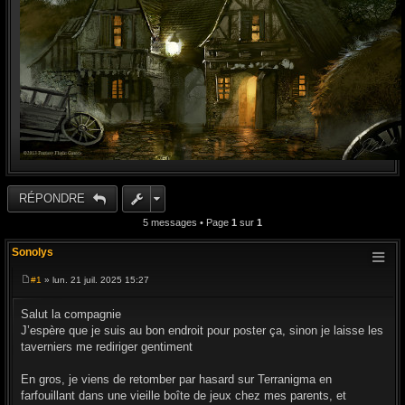
RÉPONDRE
5 messages • Page
1
sur
1
Sonolys
#1
» lun. 21 juil. 2025 15:27
M
e
s
Salut la compagnie
s
J’espère que je suis au bon endroit pour poster ça, sinon je laisse les
a
g
taverniers me rediriger gentiment
e
En gros, je viens de retomber par hasard sur Terranigma en
farfouillant dans une vieille boîte de jeux chez mes parents, et