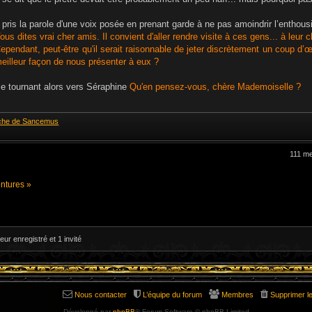
e
l pris la parole d'une voix posée en prenant garde à ne pas amoindrir l’enth
ous dites vrai cher amis. Il convient d'aller rendre visite à ces gens... à leur
ependant, peut-être qu'il serait raisonnable de jeter discrètement un coup d’œi
eilleur façon de nous présenter à eux ?
e tournant alors vers Séraphine
Qu'en pensez-vous, chère Mademoiselle ?
che de Sancemus
111 m
ntures »
eur enregistré et 1 invité
Nous contacter
L’équipe du forum
Membres
Supprimer l
Développé par
phpBB
® Forum Software © phpBB Limited