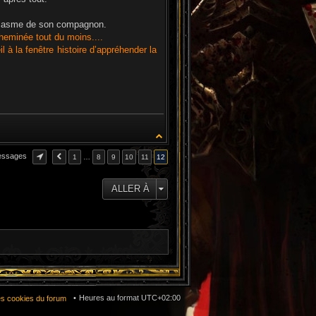
ousiasme de son compagnon.
 cheminée tout du moins....
l à la fenêtre histoire d’appréhender la
essages
1
…
8
9
10
11
12
ALLER À
Heures au format
UTC+02:00
es cookies du forum