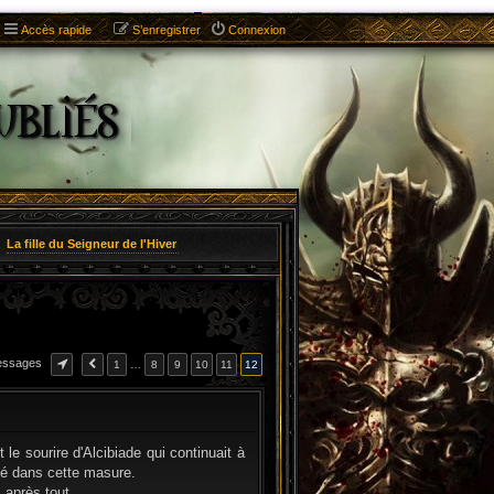
Accès rapide
S’enregistrer
Connexion
La fille du Seigneur de l'Hiver
essages
1
…
8
9
10
11
12
CITATION
e sourire d'Alcibiade qui continuait à
ervé dans cette masure.
 après tout.