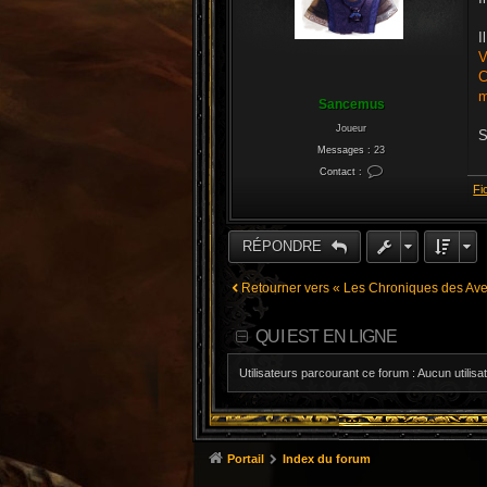
I
V
C
m
Sancemus
Joueur
S
Messages :
23
Contact :
C
Fi
o
n
t
a
c
RÉPONDRE
t
e
r
S
Retourner vers « Les Chroniques des Ave
a
n
c
e
QUI EST EN LIGNE
m
u
s
Utilisateurs parcourant ce forum : Aucun utilisat
Portail
Index du forum