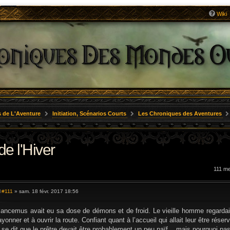
Wiki
 de L'Aventure
Initiation, Scénarios Courts
Les Chroniques des Aventures
de l'Hiver
111 m
#111
» sam. 18 févr. 2017 18:56
M
e
s
ancemus avait eu sa dose de démons et de froid. Le vieille homme regardait l
s
ayonner et à ouvrir la route. Confiant quant à l’accueil qui allait leur être rés
a
g
l se dit que le prêtre devait être probablement un peu naïf... mais pourquoi pas