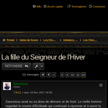
Wiki
Accès rapide
S’enregistrer
Connexion
Portail
Index du forum
Les Chemins de L'Aventure
Initiation, Scénarios Courts
Les Chroniques des Aventures
La fille du Seigneur de l'Hiver
RÉPONDRE
111 messages
1
…
8
9
10
11
12
Sancemus
Joueur
#111
» sam. 18 févr. 2017 18:56
M
e
s
Sancemus avait eu sa dose de démons et de froid. Le vieille homme
s
regardait le sourire d'Alcibiade qui continuait à rayonner et à ouvrir la
a