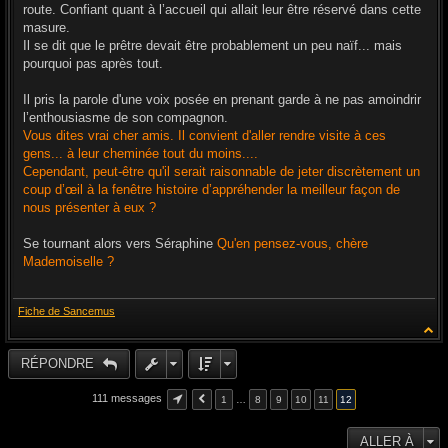
g
route. Confiant quant à l’accueil qui allait leur être réservé dans cette
e
masure.
Il se dit que le prêtre devait être probablement un peu naïf... mais
pourquoi pas après tout.
Il pris la parole d'une voix posée en prenant garde à ne pas amoindrir
l’enthousiasme de son compagnon.
Vous dites vrai cher amis. Il convient d'aller rendre visite à ces
gens... à leur cheminée tout du moins....
Cependant, peut-être qu'il serait raisonnable de jeter discrètement un
coup d’œil à la fenêtre histoire d’appréhender la meilleur façon de
nous présenter à eux ?
Se tournant alors vers Séraphine
Qu'en pensez-vous, chère
Mademoiselle ?
Fiche de Sancemus
RÉPONDRE
111 messages
1
…
8
9
10
11
12
ALLER À