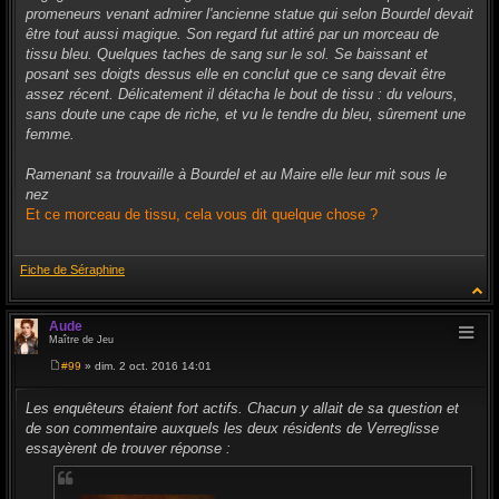
e
promeneurs venant admirer l'ancienne statue qui selon Bourdel devait
être tout aussi magique. Son regard fut attiré par un morceau de
tissu bleu. Quelques taches de sang sur le sol. Se baissant et
posant ses doigts dessus elle en conclut que ce sang devait être
assez récent. Délicatement il détacha le bout de tissu : du velours,
sans doute une cape de riche, et vu le tendre du bleu, sûrement une
femme.
Ramenant sa trouvaille à Bourdel et au Maire elle leur mit sous le
nez
Et ce morceau de tissu, cela vous dit quelque chose ?
Fiche de Séraphine
Aude
Maître de Jeu
#99
» dim. 2 oct. 2016 14:01
M
e
s
Les enquêteurs étaient fort actifs. Chacun y allait de sa question et
s
de son commentaire auxquels les deux résidents de Verreglisse
a
g
essayèrent de trouver réponse :
e