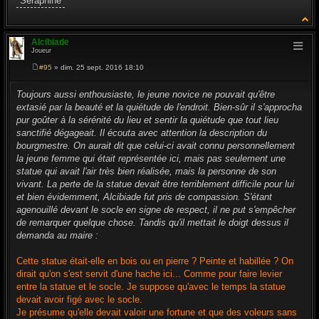
"Séraphine"
Alcibiade
Joueur
#95
» dim. 25 sept. 2016 18:10
M
e
s
Toujours aussi enthousiaste, le jeune novice ne pouvait qu'être
s
extasié par la beauté et la quiétude de l'endroit. Bien-sûr il s'approcha
a
g
pur goûter à la sérénité du lieu et sentir la quiétude que tout lieu
e
sanctifié dégageait. Il écouta avec attention la description du
bourgmestre. On aurait dit que celui-ci avait connu personnellement
la jeune femme qui était représentée ici, mais pas seulement une
statue qui avait l'air très bien réalisée, mais la personne de son
vivant. La perte de la statue devait être terriblement difficile pour lui
et bien évidemment, Alcibiade fut pris de compassion. S'étant
agenouillé devant le socle en signe de respect, il ne put s'empêcher
de remarquer quelque chose. Tandis qu'il mettait le doigt dessus il
demanda au maire :
Cette statue était-elle en bois ou en pierre ? Peinte et habillée ? On
dirait qu'on s'est servit d'une hache ici... Comme pour faire levier
entre la statue et le socle. Je suppose qu'avec le temps la statue
devait avoir figé avec le socle.
Je présume qu'elle devait valoir une fortune et que des voleurs sans