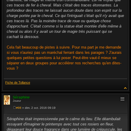
a
g
ces traces de fer à cheval. Mais c'était des traces étonnantes. La
e
profondeur des traces ne laissait aucun doute dans son esprit sur la
charge portée par le cheval. Ce qui l'intriguait c'était qu'il n'y avait que
ces traces là. Pas la moindre trace de roue ou quelque chose
d'approchant. C'était comme si la statue était montée d'elle même à
cheval ou alors il y avait un tour de magie très puissant qui se
cachait là dessous.
Cela fait beaucoup de pistes à suivre. Pour ma part je me demande
si vous n'auriez pas un maréchal ferrant dans les parages ? J'aurais
quelques petites questions à lui poser. Peut-être vaut-il mieux se
séparer en deux groupes pour accélérer nos recherches qu'en dites-
vous ?
Fiche de Tollance
Séraphine
Joueur
#98
» dim. 2 oct. 2016 09:19
M
e
s
Séraphine était impressionnée par le calme du lieu. Elle déambulait
s
essayant d'imaginer le printemps avec tout ces rosiers en fleur,
a
g
dégageant leur douce fragrance dans une lumière de crépuscule, les