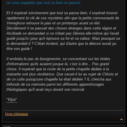
g
ne vous inquiétez pas tout va bien se passer.
e
Et il espérait sincèrement que tout se passe bien, il espérait trouver
rapidement la clé de ces mystères afin que la petite communauté de
Verreglisse retrouve la paix et un printemps avant un été.
Décidément il se passait des choses étranges dans cette région et
Alcibiade se demandait si ce n'était pas Dénora elle-même qui l'avait
guidé jusqu'ici pour qu'il éprouve sa foi et sa valeur. Mais pourquoi se
le demandait-il ? C'était évident, qui d'autre que la déesse aurait pu
être son guide !
Il emboita le pas du bourgmestre, se concentrant sur les brides
d'informations qu'ils avaient jusque là, c'est à dire... Pas grand
chose. Il espérait que la visite de la petite chapelle dédiée à la
statuette soit plus révélatrice. Que savait-il lui au sujet de Chloris et
de ce culte puisqu'une chapelle lui était dédiée ? IL chercha aux
tréfonds de sa mémoire parmi les différents apprentissages
théologiques qu'il avait reçu durant son noviciat.
"N'jini"
Fiche d'Alcibiade