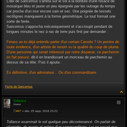
L'œil de Sancemus s'arrêta sur le sol à la bordure d'une rosace de
mosaïque bleu et jaune un peu épargnée par les outrage du temps
car proche d'un mur encore sain et sec. Une poignée de tessels
rectilignes manquaient à la forme géométrique. Le tout formait une
sorte de fente.
Sancemus s'approcha mécaniquement et s'accroupit pendant de
longues minutes le nez à ras de terre puis finit par demander :
Ferass as-tu déjà entendu parler d'un certain Carselo ? Un peintre de
toute évidence, d'un artiste de renom vu la qualité du coup de plume.
D'une personne qui serait intéressé par notre disparue, ce parchemin
en fait preuve.
dit-il en brandissant un morceau de parchemin au
dessus de sa tête. Puis il ajouta :
En définitive, d'un admirateur... Ou d'un commanditaire.
Fiche de Sancemus
Tollance
Joueur
#97
» dim. 25 sept. 2016 23:21
M
e
s
Tollance examinait le sol quelque peu décontenancé. On parlait de
s
charrette, de magie et même d'un commanditaire. Lui ne voyait que