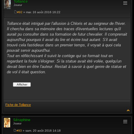
Tollance
Joueur
#92
» mar. 16 août 2016 16:22
M
e
s
Tollance était intrigué par l'allusion à Chloris et au seigneur de l'hiver.
s
Il chercha dans sa mémoire des traces d'éventuelles lectures qu'il
a
g
aurait pu consulter dans sa formation de futur chevalier. Il comprenait
e
aujourd'hui pourquoi il avait du lire et écrire tout autant. S'il avait
trouvé cela fastidieux dans un premier temps, il voyait à quoi cela
pouvait servir aujourd'hui.
Tout en réfléchissant il suivit le cortège qui se formait tout en
regardant la foule s'éloigner. Si la statue avait été volée, quelqu'un
devait bien en être l'auteur. Restait à savoir à quel genre de statue et
de vol il était question.
Fiche de Tollance
Séraphine
Joueur
#93
» sam. 20 août 2016 14:18
M