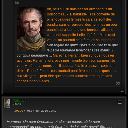
Ah, heu oui, tu dois penser aux bandits du
Boiscorbeaux. D'habitude ils se contente de
piller quelques fermes tu sais, ce sont des
bandits sans envergure, des hommes un peu
paumés et à leur tête une femme d'ailleurs
comment s'appelle-t-elle déjà ? ... Mais c'est
vrai qu'on pourrait peut-être les soupçonner.
Son regard ne quittait pas le bout de tissu que
la petite roublarde tenait dans ses mains. Il
continua néanmoins ...
Maréchal Ferrant, bien sûr que nous en
avons un, Fiermine, et croyez moi il mérite bien son surnom ! Je
vous y mènerais monsieur, il peut parfois être assez ... comment
dire ... Rude ? En tout cas, faudrait peut-être poser des questions
aux villageois, peut-être que certains auraient remarqués des
choses inhabituelles ...
Tollance
Joueur
#100
» mar. 4 oct. 2016 22:42
M
e
s
Fiermine. Un nom évocateur et clair au moins. Si le nom
s
correspondait au portrait qu'il était fait de lui, cela devait être une
a