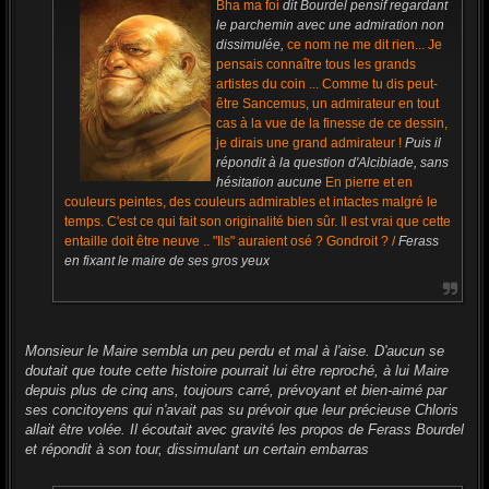
Bha ma foi
dit Bourdel pensif regardant
le parchemin avec une admiration non
dissimulée,
ce nom ne me dit rien... Je
pensais connaître tous les grands
artistes du coin ... Comme tu dis peut-
être Sancemus, un admirateur en tout
cas à la vue de la finesse de ce dessin,
je dirais une grand admirateur !
Puis il
répondit à la question d'Alcibiade, sans
hésitation aucune
En pierre et en
couleurs peintes, des couleurs admirables et intactes malgré le
temps. C'est ce qui fait son originalité bien sûr. Il est vrai que cette
entaille doit être neuve .. "Ils" auraient osé ? Gondroit ? /
Ferass
en fixant le maire de ses gros yeux
Monsieur le Maire sembla un peu perdu et mal à l'aise. D'aucun se
doutait que toute cette histoire pourrait lui être reproché, à lui Maire
depuis plus de cinq ans, toujours carré, prévoyant et bien-aimé par
ses concitoyens qui n'avait pas su prévoir que leur précieuse Chloris
allait être volée. Il écoutait avec gravité les propos de Ferass Bourdel
et répondit à son tour, dissimulant un certain embarras