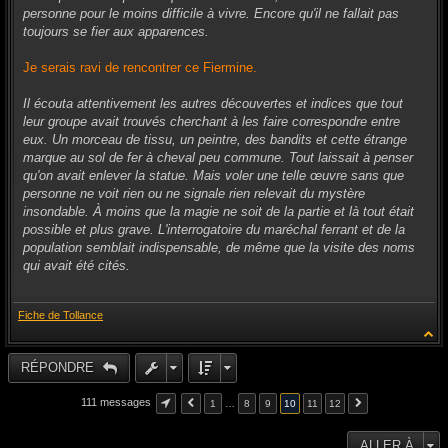
g
personne pour le moins difficile à vivre. Encore qu'il ne fallait pas
e
toujours se fier aux apparences.
Je serais ravi de rencontrer ce Fiermine.
Il écouta attentivement les autres découvertes et indices que tout
leur groupe avait trouvés cherchant à les faire correspondre entre
eux. Un morceau de tissu, un peintre, des bandits et cette étrange
marque au sol de fer à cheval peu commune. Tout laissait à penser
qu'on avait enlever la statue. Mais voler une telle œuvre sans que
personne ne voit rien ou ne signale rien relevait du mystère
insondable. À moins que la magie ne soit de la partie et là tout était
possible et plus grave. L'interrogatoire du maréchal ferrant et de la
population semblait indispensable, de même que la visite des noms
qui avait été cités.
Fiche de Tollance
RÉPONDRE
111 messages
1
…
8
9
10
11
12
ALLER À