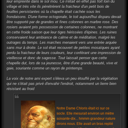
leur empreinte dans le sol mou. Ce n'était en effet pas fort loin du
village et très vite ils pénétrèrent la fraicheur d'un petit bois de
feuilles persistantes où la chapelle était cachée sous les
frondaisons. D'une forme octogonale, le toit aujourd'hui disparu devait
être supporté par de grandes et fines colonnes en marbre rose. Des
rosiers avaient pris possession de certaines colonnes, ne montrant
en cette froide saison que leur tiges hérissées d'épines. Les ruines
conservaient leur ambiance de calme et de méditation, malgré les
outrages du temps. Les marches menaient vers une entrée arquée
sans mur à droite. Le sol était recouvert de petites mosaïques ayant
perdu la fraicheur de leurs couleurs, leur conférant une impression de
vieillesse et donc de sagesse. Tout laissait penser que cette
chapelle dut, lors de sa jeunesse, être d'une grande beauté, vive et
gaie, souriante comme un rayon de printemps.
La voix de notre ami expert s'éleva un peu étouffé par la végétation
qui ne s'était pas privé d'envahir l'endroit, notamment un lierre bien
résistant au froid
Notre Dame Chloris était ici sur ce
socle. Elle mesurait environ un mètre
soixante-dix... hmmm grandeur nature
dirons nous. Elle avait un bras replié