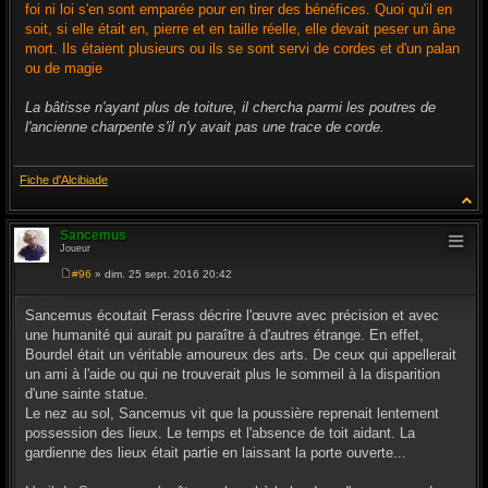
foi ni loi s'en sont emparée pour en tirer des bénéfices. Quoi qu'il en
soit, si elle était en, pierre et en taille réelle, elle devait peser un âne
mort. Ils étaient plusieurs ou ils se sont servi de cordes et d'un palan
ou de magie
La bâtisse n'ayant plus de toiture, il chercha parmi les poutres de
l'ancienne charpente s'il n'y avait pas une trace de corde.
Fiche d'Alcibiade
Sancemus
Joueur
#96
» dim. 25 sept. 2016 20:42
M
e
s
Sancemus écoutait Ferass décrire l'œuvre avec précision et avec
s
une humanité qui aurait pu paraître à d'autres étrange. En effet,
a
g
Bourdel était un véritable amoureux des arts. De ceux qui appellerait
e
un ami à l'aide ou qui ne trouverait plus le sommeil à la disparition
d'une sainte statue.
Le nez au sol, Sancemus vit que la poussière reprenait lentement
possession des lieux. Le temps et l'absence de toit aidant. La
gardienne des lieux était partie en laissant la porte ouverte...