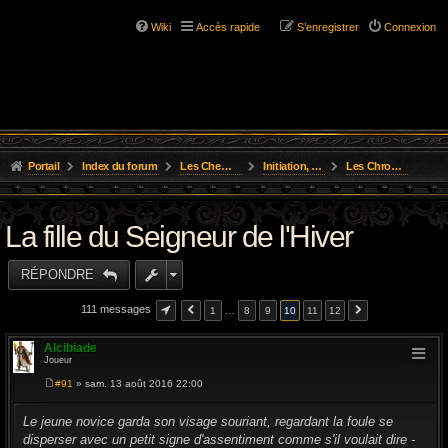
Wiki
Accès rapide
S’enregistrer
Connexion
Portail
Index du forum
Les Chemins de L'Aventure
Initiation, Scénarios Courts
Les Chroniques des Aventures
La fille du Seigneur de l'Hiver
RÉPONDRE
111 messages
1
…
8
9
10
11
12
Alcibiade
Joueur
#91
» sam. 13 août 2016 22:00
M
e
s
Le jeune novice garda son visage souriant, regardant la foule se
s
disperser avec un petit signe d'assentiment comme s'il voulait dire -
a