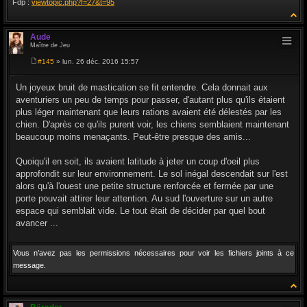
Fdp :
viewtopic.php?f=27&t=95
Aude
Maître de Jeu
#145
» lun. 26 déc. 2016 15:57
M
e
s
Un joyeux bruit de mastication se fit entendre. Cela donnait aux
s
aventuriers un peu de temps pour passer, d'autant plus qu'ils étaient
a
g
plus léger maintenant que leurs rations avaient été délestés par les
e
chien. D'après ce qu'ils purent voir, les chiens semblaient maintenant
beaucoup moins menaçants. Peut-être presque des amis...
Quoiqu'il en soit, ils avaient latitude à jeter un coup d'oeil plus
approfondit sur leur environnement. Le sol inégal descendait sur l'est
alors qu'à l'ouest une petite structure renforcée et fermée par une
porte pouvait attirer leur attention. Au sud l'ouverture sur un autre
espace qui semblait vide. Le tout était de décider par quel bout
avancer ...
Vous n’avez pas les permissions nécessaires pour voir les fichiers joints à ce
message.