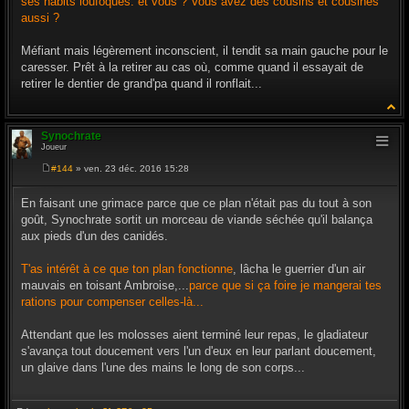
ses habits loufoques. et vous ? Vous avez des cousins et cousines
aussi ?
Méfiant mais légèrement inconscient, il tendit sa main gauche pour le
caresser. Prêt à la retirer au cas où, comme quand il essayait de
retirer le dentier de grand'pa quand il ronflait...
Synochrate
Joueur
#144
» ven. 23 déc. 2016 15:28
M
e
s
En faisant une grimace parce que ce plan n'était pas du tout à son
s
goût, Synochrate sortit un morceau de viande séchée qu'il balança
a
g
aux pieds d'un des canidés.
e
T'as intérêt à ce que ton plan fonctionne
, lâcha le guerrier d'un air
mauvais en toisant Ambroise,...
parce que si ça foire je mangerai tes
rations pour compenser celles-là...
Attendant que les molosses aient terminé leur repas, le gladiateur
s'avança tout doucement vers l'un d'eux en leur parlant doucement,
un glaive dans l'une des mains le long de son corps...