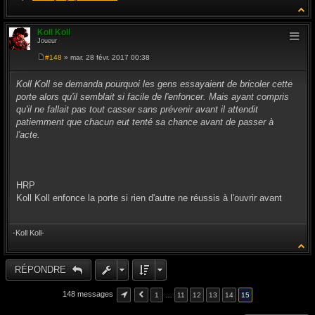
Koll Koll
Joueur
#148
» mar. 28 févr. 2017 00:38
M
e
s
Koll Koll se demanda pourquoi les gens essayaient de bricoler cette
s
porte alors qu'il semblait si facile de l'enfoncer. Mais ayant compris
a
g
qu'il ne fallait pas tout casser sans prévenir avant il attendit
e
patiemment que chacun eut tenté sa chance avant de passer à
l'acte.
HRP
Koll Koll enfonce la porte si rien d'autre ne réussis à l'ouvrir avant
-Koll Koll-
RÉPONDRE
148 messages
1
…
11
12
13
14
15