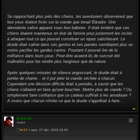
g
e
Se rapprochant plus près des chiens, les aventuriers observèrent que
leur yeux étaient fixés sur la viande que tenait Bärador. Une
abondante salive apparut sous leur babines. Il était évident que ces
chiens étaient maintenus en état de famine pour justement les inciter
à attaquer tout ce qui pouvait constituer un repas satisfaisant. Le
druide était calme dans ses gestes et ses paroles semblaient plus ou
moins pacifier les gardes canins. Pourtant il pouvait lire de la
méfiance dans leurs yeux. Peut-être avaient-ils de surcroit été
maltraités pour les rendre plus hargneux que de nature.
Après quelques minutes de silence angoissant, le druide était à
portée de chaine... et il put jeter la viande séchée à chacun.
Cependant une décision difficile était à prendre, à savoir que les
chiens n'allaient en faire qu'une bouchée. Mettre plus de viande ? Ou
simplement faire confiance que ce cadeau suffirait à les amadouer ?
A moins que chacun n'imite ce que le druide s'apprêtait à faire...
Koll Koll
Joueur
#142
» sam. 17 déc. 2016 22:40
M
e