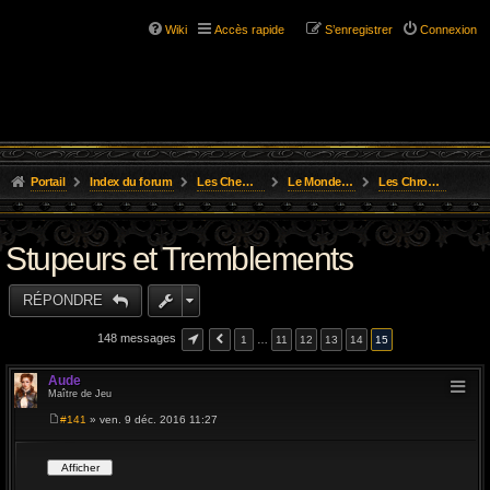
Wiki
Accès rapide
S’enregistrer
Connexion
Portail
Index du forum
Les Chemins de L'Aventure
Le Monde D'Osgild
Les Chroniques des Aventures
Stupeurs et Tremblements
RÉPONDRE
148 messages
1
…
11
12
13
14
15
Aude
Maître de Jeu
#141
» ven. 9 déc. 2016 11:27
M
e
s
s
a