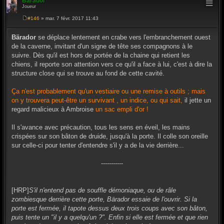
Bärador
Joueur
#146
» mar. 7 févr. 2017 11:43
M
e
s
Bärador
se déplace lentement en crabe vers l'embranchement ouest
s
de la caverne, invitant d'un signe de tête ses compagnons à le
a
g
suivre. Dès qu'il est hors de portée de la chaine qui retient les
e
chiens, il reporte son attention vers ce qu'il a face à lui, c'est à dire la
structure close qui se trouve au fond de cette cavité.
Ça n'est probablement qu'un vestiaire ou une remise à outils ; mais
on y trouvera peut-être un survivant , un indice, ou qui sait,
il jette un
regard malicieux à Ambroise
un sac empli d'or !
Il s'avance avec précaution, tous les sens en éveil, les mains
crispées sur son bâton de druide, jusqu'à la porte. Il colle son oreille
sur celle-ci pour tenter d'entendre s'il y a de la vie derrière...
-----------
[HRP]
S'il n'entend pas de souffle démoniaque, ou de râle
zombiesque derrière cette porte, Bärador essaie de l'ouvrir. Si la
porte est fermée, il tapote dessus deux trois coups avec son bâton,
puis tente un "il y a quelqu'un ?". Enfin si elle est fermée et que rien