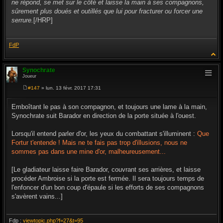
ne répond, se met sur le côté et laisse la main à ses compagnons,
sûrement plus doués et outillés que lui pour fracturer ou forcer une
serrure.
[/HRP]
FdP
Synochrate
Joueur
#147
» lun. 13 févr. 2017 17:31
M
e
s
Emboîtant le pas à son compagnon, et toujours une lame à la main,
s
Synochrate suit Barador en direction de la porte située à l'ouest.
a
g
e
Lorsqu'il entend parler d'or, les yeux du combattant s'illuminent :
Que
Fortur t'entende ! Mais ne te fais pas trop d'illusions, nous ne
sommes pas dans une mine d'or, malheureusement...
[Le gladiateur laisse faire Barador, couvrant ses arrières, et laisse
procéder Ambroise si la porte est fermée. Il sera toujours temps de
l'enfoncer d'un bon coup d'épaule si les efforts de ses compagnons
s'avèrent vains...]
Fdp :
viewtopic.php?f=27&t=95