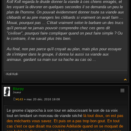
s
Koll Koll regarda le druide donner la viande à ces chiens enragés, et
s
les voyant la dévorer en quelques secondes il se demanda un peu le
a
g
plan de l'homme. On pouvait évidemment donner toute sa viande aux
e
clébards et au pire mangers les clébards si vraiment on avait faim ...
Mouai, pourquoi pas ... C'était vraiment selon le barbare un des trucs
qu'il pensait ne jamais pouvoir comprendre chez ces gens dit
"civiliser", pourquoi faire compliquer quand on peut faire simple ? Ou
le contraire, il ne savait plus très bien.
Au final, non pas parce qu'il croyait au plan, mais plus pour essayer
de s'intégrer dans le groupe, il donna lui aussi sa viande aux
animaux. gardant sa main sur sa hache au cas où ...
-Koll Koll-
Blurpy
Joueur
#143
» mar. 20 déc. 2016 19:08
M
e
s
Le gnome s'approcha à son tour en adoucissant le son de sa voix
s
tout en tendant un morceau de viande séché
là tout doux, on est pas
a
g
des méchants vous savez. Et puis on a pas trop bon gout. En tout
e
cas c'est ce que disait ma cousine Adélaïde quand on se moquait de