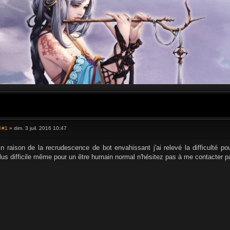
#1
» dim. 3 juil. 2016 10:47
M
e
s
n raison de la recrudescence de bot envahissant j'ai relevé la difficulté pou
s
lus difficile même pour un être humain normal n'hésitez pas à me contacter pa
a
g
e