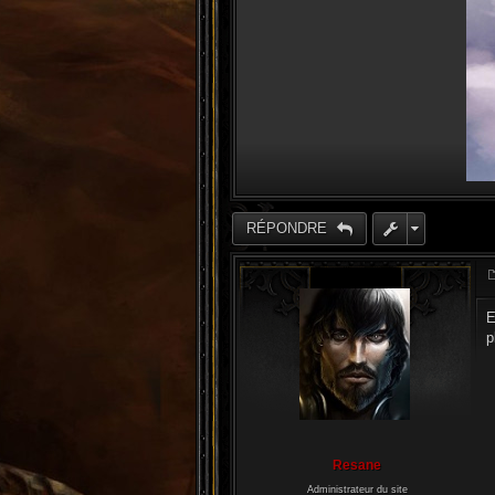
RÉPONDRE
E
p
Resane
Administrateur du site