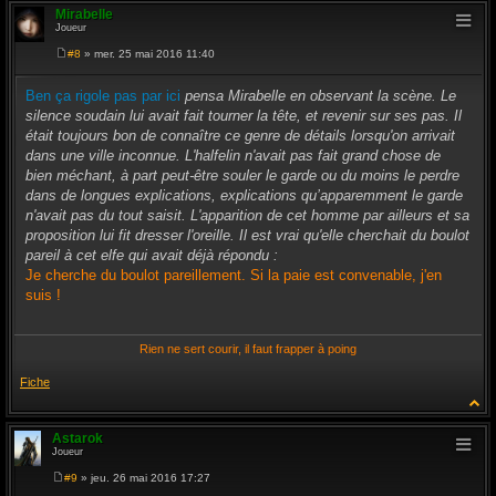
Mirabelle
Joueur
#8
» mer. 25 mai 2016 11:40
M
e
s
Ben ça rigole pas par ici
pensa Mirabelle en observant la scène. Le
s
silence soudain lui avait fait tourner la tête, et revenir sur ses pas. Il
a
g
était toujours bon de connaître ce genre de détails lorsqu'on arrivait
e
dans une ville inconnue. L'halfelin n'avait pas fait grand chose de
bien méchant, à part peut-être souler le garde ou du moins le perdre
dans de longues explications, explications qu’apparemment le garde
n'avait pas du tout saisit. L'apparition de cet homme par ailleurs et sa
proposition lui fit dresser l'oreille. Il est vrai qu'elle cherchait du boulot
pareil à cet elfe qui avait déjà répondu :
Je cherche du boulot pareillement. Si la paie est convenable, j'en
suis !
Rien ne sert courir, il faut frapper à poing
Fiche
Astarok
Joueur
#9
» jeu. 26 mai 2016 17:27
M