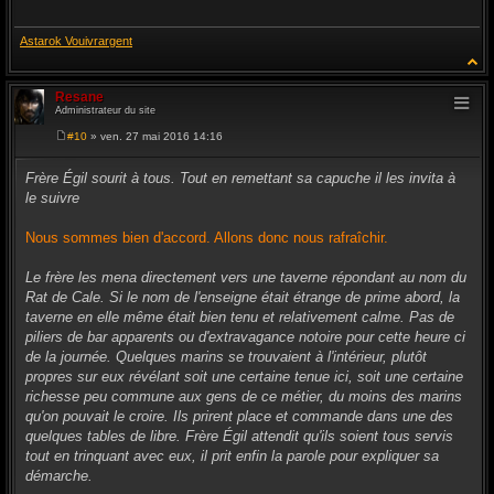
Astarok Vouivrargent
Resane
Administrateur du site
#10
» ven. 27 mai 2016 14:16
M
e
s
Frère Égil sourit à tous. Tout en remettant sa capuche il les invita à
s
le suivre
a
g
e
Nous sommes bien d'accord. Allons donc nous rafraîchir.
Le frère les mena directement vers une taverne répondant au nom du
Rat de Cale. Si le nom de l'enseigne était étrange de prime abord, la
taverne en elle même était bien tenu et relativement calme. Pas de
piliers de bar apparents ou d'extravagance notoire pour cette heure ci
de la journée. Quelques marins se trouvaient à l'intérieur, plutôt
propres sur eux révélant soit une certaine tenue ici, soit une certaine
richesse peu commune aux gens de ce métier, du moins des marins
qu'on pouvait le croire. Ils prirent place et commande dans une des
quelques tables de libre. Frère Égil attendit qu'ils soient tous servis
tout en trinquant avec eux, il prit enfin la parole pour expliquer sa
démarche.