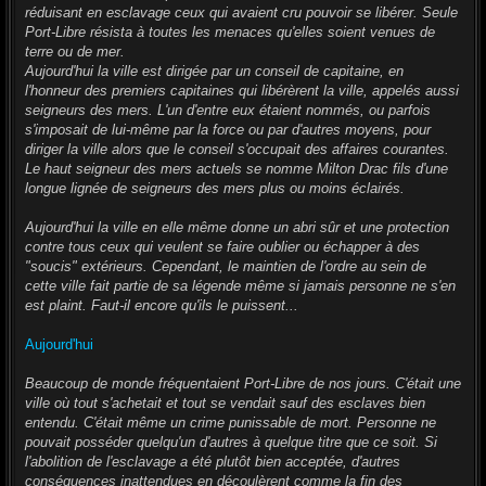
réduisant en esclavage ceux qui avaient cru pouvoir se libérer. Seule
Port-Libre résista à toutes les menaces qu'elles soient venues de
terre ou de mer.
Aujourd'hui la ville est dirigée par un conseil de capitaine, en
l'honneur des premiers capitaines qui libérèrent la ville, appelés aussi
seigneurs des mers. L'un d'entre eux étaient nommés, ou parfois
s'imposait de lui-même par la force ou par d'autres moyens, pour
diriger la ville alors que le conseil s'occupait des affaires courantes.
Le haut seigneur des mers actuels se nomme Milton Drac fils d'une
longue lignée de seigneurs des mers plus ou moins éclairés.
Aujourd'hui la ville en elle même donne un abri sûr et une protection
contre tous ceux qui veulent se faire oublier ou échapper à des
"soucis" extérieurs. Cependant, le maintien de l'ordre au sein de
cette ville fait partie de sa légende même si jamais personne ne s'en
est plaint. Faut-il encore qu'ils le puissent...
Aujourd'hui
Beaucoup de monde fréquentaient Port-Libre de nos jours. C'était une
ville où tout s'achetait et tout se vendait sauf des esclaves bien
entendu. C'était même un crime punissable de mort. Personne ne
pouvait posséder quelqu'un d'autres à quelque titre que ce soit. Si
l'abolition de l'esclavage a été plutôt bien acceptée, d'autres
conséquences inattendues en découlèrent comme la fin des