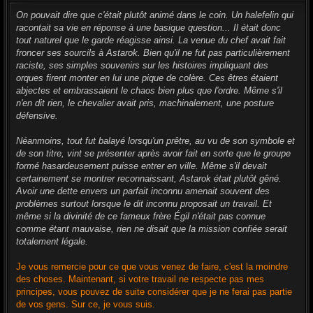
e
s
On pouvait dire que c'était plutôt animé dans le coin. Un halefelin qui
s
racontait sa vie en réponse à une basique question... Il était donc
a
g
tout naturel que le garde réagisse ainsi. La venue du chef avait fait
e
froncer ses sourcils à Astarok. Bien qu'il ne fut pas particulièrement
raciste, ses simples souvenirs sur les histoires impliquant des
orques firent monter en lui une pique de colère. Ces êtres étaient
abjectes et embrassaient le chaos bien plus que l'ordre. Même s'il
n'en dit rien, le chevalier avait pris, machinalement, une posture
défensive.
Néanmoins, tout fut balayé lorsqu'un prêtre, au vu de son symbole et
de son titre, vint se présenter après avoir fait en sorte que le groupe
formé hasardeusement puisse entrer en ville. Même s'il devait
certainement se montrer reconnaissant, Astarok était plutôt gêné.
Avoir une dette envers un parfait inconnu amenait souvent des
problèmes surtout lorsque le dit inconnu proposait un travail. Et
même si la divinité de ce fameux frère Égil n'était pas connue
comme étant mauvaise, rien ne disait que la mission confiée serait
totalement légale.
Je vous remercie pour ce que vous venez de faire, c'est la moindre
des choses. Maintenant, si votre travail ne respecte pas mes
principes, vous pouvez de suite considérer que je ne ferai pas partie
de vos gens. Sur ce, je vous suis.