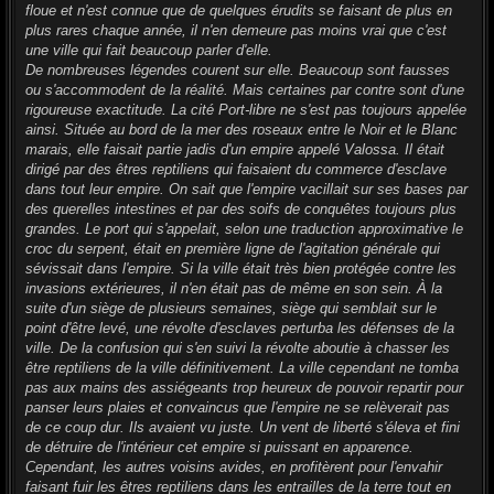
g
floue et n'est connue que de quelques érudits se faisant de plus en
e
plus rares chaque année, il n'en demeure pas moins vrai que c'est
une ville qui fait beaucoup parler d'elle.
De nombreuses légendes courent sur elle. Beaucoup sont fausses
ou s'accommodent de la réalité. Mais certaines par contre sont d'une
rigoureuse exactitude. La cité Port-libre ne s'est pas toujours appelée
ainsi. Située au bord de la mer des roseaux entre le Noir et le Blanc
marais, elle faisait partie jadis d'un empire appelé Valossa. Il était
dirigé par des êtres reptiliens qui faisaient du commerce d'esclave
dans tout leur empire. On sait que l'empire vacillait sur ses bases par
des querelles intestines et par des soifs de conquêtes toujours plus
grandes. Le port qui s'appelait, selon une traduction approximative le
croc du serpent, était en première ligne de l'agitation générale qui
sévissait dans l'empire. Si la ville était très bien protégée contre les
invasions extérieures, il n'en était pas de même en son sein. À la
suite d'un siège de plusieurs semaines, siège qui semblait sur le
point d'être levé, une révolte d'esclaves perturba les défenses de la
ville. De la confusion qui s'en suivi la révolte aboutie à chasser les
être reptiliens de la ville définitivement. La ville cependant ne tomba
pas aux mains des assiégeants trop heureux de pouvoir repartir pour
panser leurs plaies et convaincus que l'empire ne se relèverait pas
de ce coup dur. Ils avaient vu juste. Un vent de liberté s'éleva et fini
de détruire de l'intérieur cet empire si puissant en apparence.
Cependant, les autres voisins avides, en profitèrent pour l'envahir
faisant fuir les êtres reptiliens dans les entrailles de la terre tout en