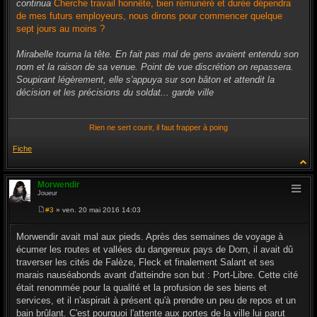
continua
Cherche travail honnête, bien rémunéré et durée dépendra
de mes futurs employeurs, nous dirons pour commencer quelque
sept jours au moins ?
Mirabelle tourna la tête. En fait pas mal de gens avaient entendu son
nom et la raison de sa venue. Point de vue discrétion on repassera.
Soupirant légèrement, elle s'appuya sur son bâton et attendit la
décision et les précisions du soldat... garde ville
Rien ne sert courir, il faut frapper à poing
Fiche
Morwendir
Joueur
#3
» ven. 20 mai 2016 14:03
M
e
s
Morwendir avait mal aux pieds. Après des semaines de voyage à
s
écumer les routes et vallées du dangereux pays de Dorn, il avait dû
a
g
traverser les cités de Falèze, Fleck et finalement Salant et ses
e
marais nauséabonds avant d'atteindre son but : Port-Libre. Cette cité
était renommée pour la qualité et la profusion de ses biens et
services, et il n'aspirait à présent qu'à prendre un peu de repos et un
bain brûlant. C'est pourquoi l'attente aux portes de la ville lui parut