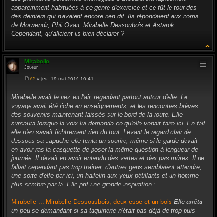
apparemment habituées à ce genre d'exercice et ce fût le tour des
des derniers qui n'avaient encore rien dit. Ils répondaient aux noms
de Morwendir, Phil Ovan, Mirabelle Dessoubois et Astarok.
Cependant, qu'allaient-ils bien déclarer ?
Mirabelle
Joueur
#2
» jeu. 19 mai 2016 10:41
M
e
s
Mirabelle avait le nez en l'air, regardant partout autour d'elle. Le
s
voyage avait été riche en enseignements, et les rencontres brèves
a
g
des souvenirs maintenant laissés sur le bord de la route. Elle
e
sursauta lorsque la voix lui demanda ce qu'elle venait faire ici. En fait
elle n'en savait fichtrement rien du tout. Levant le regard clair de
dessous sa capuche elle tenta un sourire, même si le garde devait
en avoir ras la casquette de poser la même question à longueur de
journée. Il devait en avoir entendu des vertes et des pas mûres. Il ne
fallait cependant pas trop traîner, d'autres gens semblaient attendre,
une sorte d'elfe par ici, un halfelin aux yeux pétillants et un homme
plus sombre par là. Elle prit une grande inspiration :
Mirabelle ... Mirabelle Dessousbois, deux esse et un bois
Elle arrêta
un peu se demandant si sa taquinerie n'était pas déjà de trop puis