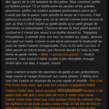
des agents de la cité tentaient de discipliner. Mais comment arrêter
un halfelin pressé ? Il se faufila entre les jambes et les grandes
personnes, parfois en souleva quelques protestations parce qu’il
n’avait pas fait la queue, sans prendre le temps de s’excuser, il leur
adressa ce sourire d’ange avec un air désolé comme toute excuse et
puis au final il s’était heurté au garde tandis qu’un petit groupe de
personnes se présentaient. L’homme devant lui était plutôt grand et
costaud et il n’avait pas réussi à se faufiler devant lui. Trépignant
d’impatience, il attendit donc son tour, se tordant les doigts, dansant
d’un pied sur l’autre, comme si une envie pressante le tarabustait au
point de rendre l’attente insupportable. Puis ce fut enfin son tour. Il
allait passer en même temps que l’homme devant lui mais la main
ferme du garde l’arrêta
–
Hééé ! Laissez-moi passer !
–
Avait-il
protesté, mais à priori il fallait se plier à des formalités d’usage.
Arrêté dans son élan, il soupira, frustré.
Sans vraiment écouter les questions du garde ni ses protestations,
large sourire et visage d'innocent aux mains pleines, il débita d’un
seul trait à peine en respirant de sa voix rapide et volubile
-
Moi c’est
Phil Ovan mais notez que chez moi certains m’appellent Hobbit
wouaaaaah
Oneken Hobbit allez savoir pourquoi
dis-donc c’est
géant cette ville doit y avoir plein de trucs à visiter vous savez
j’adore visiter mais notez que c’est quelque chose de commun chez
les halfelins on est juste un peu curieux mais on fait rien de mal on
jette juste un coup d’œil voyez remarquez que moi c’est un peu