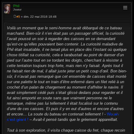
Phil
Joueur
#5
» dim. 22 mai 2016 18:48
M
e
s
Voilà un moment que le semi-homme avait débarqué de ce bateau
s
marchand. Bien-sûr il n’en était pas un passager officiel, la curiosité
a
g
l’avait poussé un soir à regarder des caisses en se demandant
e
qu’est-ce qu’elles pouvaient bien contenir. La curiosité maladive de
Phil était insatiable, il ne tenait plus en place dès l’instant où quelque
chose titillait sa curiosité, cela e tarabustait au point de danser d’un
pied sur l’autre tout en se tordant les doigts, cherchant à résister à
cette tentation toujours trop forte, mais rien n’y faisait. Après tout il
ne faisait rien de mal, il allait juste jeter un petit coup d’œil. Bon bien-
sûr, il n’avait pas remarqué que cet ensemble de caisses était monté
sur une palette le tout en train d’être enfermé dans un filet relié à un
crochet d’un palan de chargement au moment d’affréter le navire. Il
avait simplement cédé puis s’était glissé dedans pour regarder et il
fut ainsi emporté en soute sans que vraiment personne ne le
remarque, même pas lui tellement il était focalisé sur le contenu
d’une de ces caisses. Et puis il y en eut d’autres et encore d’autres
et encore… La soute du bateau en contenait tellement !
-
Wouah
c’est géant !
–
Avait-il pensé tandis que le gréement appareillait.
Tout à son exploration, il visita chaque caisse du fret, chaque recoin