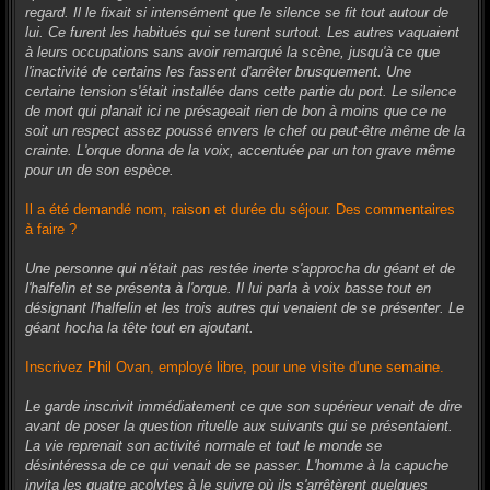
regard. Il le fixait si intensément que le silence se fit tout autour de
lui. Ce furent les habitués qui se turent surtout. Les autres vaquaient
à leurs occupations sans avoir remarqué la scène, jusqu'à ce que
l'inactivité de certains les fassent d'arrêter brusquement. Une
certaine tension s'était installée dans cette partie du port. Le silence
de mort qui planait ici ne présageait rien de bon à moins que ce ne
soit un respect assez poussé envers le chef ou peut-être même de la
crainte. L'orque donna de la voix, accentuée par un ton grave même
pour un de son espèce.
Il a été demandé nom, raison et durée du séjour. Des commentaires
à faire ?
Une personne qui n'était pas restée inerte s'approcha du géant et de
l'halfelin et se présenta à l'orque. Il lui parla à voix basse tout en
désignant l'halfelin et les trois autres qui venaient de se présenter. Le
géant hocha la tête tout en ajoutant.
Inscrivez Phil Ovan, employé libre, pour une visite d'une semaine.
Le garde inscrivit immédiatement ce que son supérieur venait de dire
avant de poser la question rituelle aux suivants qui se présentaient.
La vie reprenait son activité normale et tout le monde se
désintéressa de ce qui venait de se passer. L'homme à la capuche
invita les quatre acolytes à le suivre où ils s'arrêtèrent quelques