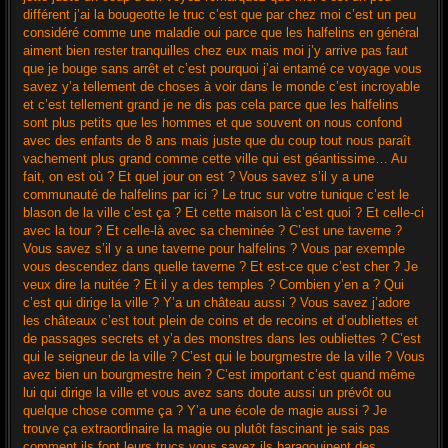
différent j’ai la bougeotte le truc c’est que par chez moi c’est un peu
considéré comme une maladie oui parce que les halfelins en général
aiment bien rester tranquilles chez eux mais moi j’y arrive pas faut
que je bouge sans arrêt et c’est pourquoi j’ai entamé ce voyage vous
savez y’a tellement de choses à voir dans le monde c’est incroyable
et c’est tellement grand je ne dis pas cela parce que les halfelins
sont plus petits que les hommes et que souvent on nous confond
avec des enfants de 8 ans mais juste que du coup tout nous paraît
vachement plus grand comme cette ville qui est géantissime… Au
fait, on est où ? Et quel jour on est ? Vous savez s’il y a une
communauté de halfelins par ici ? Le truc sur votre tunique c’est le
blason de la ville c’est ça ? Et cette maison là c’est quoi ? Et celle-ci
avec la tour ? Et celle-là avec sa cheminée ? C’est une taverne ?
Vous savez s’il y a une taverne pour halfelins ? Vous par exemple
vous descendez dans quelle taverne ? Et est-ce que c’est cher ? Je
veux dire la nuitée ? Et il y a des temples ? Combien y’en a ? Qui
c’est qui dirige la ville ? Y’a un château aussi ? Vous savez j’adore
les châteaux c’est tout plein de coins et de recoins et d’oubliettes et
de passages secrets et y’a des monstres dans les oubliettes ? C’est
qui le seigneur de la ville ? C’est qui le bourgmestre de la ville ? Vous
avez bien un bourgmestre hein ? C’est important c’est quand même
lui qui dirige la ville et vous avez sans doute aussi un prévôt ou
quelque chose comme ça ? Y’a une école de magie aussi ? Je
trouve ça extraordinaire la magie ou plutôt fascinant je sais pas
comment ils font leurs trucs vous savez ils baragouinent des