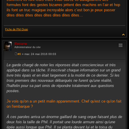
formules font des gestes bizarres jettent des machins en l’air et hop
ils font un truc magique incroyable alors c’est bon je peux passer
dites dites dites dites dites dites dites dites…
Fiche de Phil Ovan
Resane
Administrateur du site
#6
» mar. 24 mai 2016 00:03
M
e
s
Le garde chargé de noter les réponses était consciencieux et très
s
appliqué dans sa tâche. Il inscrivait chaque information sur un grand
a
g
livre très épais et en était largement à la moitié de ce dernier. Si les
e
trois premiers des nouveaux débarqués ne furent qu'une réalité,
l'halfelin pour sa part omis de répondre totalement aux questions
posées.
Je vois qu'on a un petit malin apparemment. Chef qu'est ce qu'on fait
on l'embarque ?
À ces paroles arriva un énorme gaillard de sang orque faisant plus de
deux fois la taille de Phil. Il portait une lourde armure ainsi qu'une
épée aussi longue que Phil. Il se planta devant lui et le toisa du