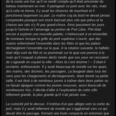
de la soute une fois qu’il se rendit compte qu’il était prisonnier du
bateau maintenant en mer. Il partageait ce pont avec les rats, mais
qu’à cela ne tienne, il y avait les réserves de nourriture et il
ponctionna largement sa part. Le maître coq du bord ne devait jamais
comprendre pourquoi son stock baissait plus vite que prévu et la
chasse aux rats n’y fit pas grand-chose. Ainsi passèrent les jours
jusqu’à l’arrivée et l’amarrage au ponton de Port Libre. Phil était
encore à explorer une nouvelle palette, s’intéressant à un ensemble
de tonneaux lorsque la grille du pont supérieur s’ouvrit, que des
marins enfermèrent l’ensemble dans les filets et que les palans
déchargèrent l’ensemble sur le quai. A la rotation suivante, le halfelin
était déjà sorti du filet et se promenait sur le quai une pomme à la
main qu’il croquait à pleines dents tandis que ses yeux ne cessaient
de s’agrandir en voyant la ville – Alors là c’est énorme ! – S’était-il
exclamé, enthousiaste. Il y avait beaucoup de monde sur les quais,
des marins, des dockers, les passagers, ça bougeait dans tous les
sens pour les chargements et déchargements, étant donné sa petite
taille, il eut droit à de nombreux jurons à traîner dans leurs pattes ou
se faisait alpaguer comme les jeunes mousses, aussi bousculé de
nombreuses fois, il décida d’aller à l’exploration de cette ville
tellement grande, la plus grande qu’il n’ait jamais vue…
La curiosité prit le dessus. Il trottina d’un pas allègre vers la sortie du
port, mais il y avait tellement de monde qui s’agglutinait vers ce qui
devait être le passage, formant une foule compacte en entonnoir que