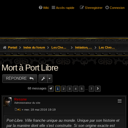
Wiki
Accès rapide
S’enregistrer
Connexion
Portail
Index du forum
Les Chemins de L'Aventure
Initiation, Scénarios Courts
Les Chroniques des Aventures
Mort à Port Libre
RÉPONDRE
68 messages
1
2
3
4
5
…
7
Resane
Administrateur du site
#1
» mer. 18 mai 2016 19:19
M
e
s
Port-Libre. Ville franche unique au monde. Unique par son histoire et
s
par la manière dont elle s'est construite. Si son origine exacte est
a