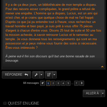
Il y a de ça deux jours, un bibliothécaire de mon temple a disparu.
Pour des raisons assez compliquées, le grand prêtre a refusé de
mener une enquête. L'homme qui a disparu, Lucius, est un ami qui
m'est cher, et je crains que quelque chose de mal ne l'ait frappé.
D'après ce que j'ai pu entendre tout à l'heure, vous recherchez un
travail honnête et bien payé, je suis prêt à vous offrir 75 pièces
d'argent à chacun d'entre vous. Disons 25 tout de suite et 50 une fois
la mission achevée, à savoir retrouver Lucius et le rameniez au
temple. Je vous donnerai tous les renseignements qui sont en ma
possession et je peux même vous fournir des soins si nécessaire.
Êtes-vous intéressés ?
À peine eut-il fini son discours qu'il but une bonne rasade de son
breuvage.
RÉPONDRE
68 messages
1
2
3
4
5
…
7
ALLER À
QUI EST EN LIGNE