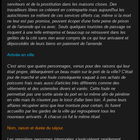
serviteurs et de la prostitution dans les maisons closes. Des
travailleurs libres se créèrent en contrepartie mais aujourd'hui les
autochtones se méfient de ces services offerts car, même si la mort
ne leur est pas promise, peuvent écoper d'une forte peine de prison
et de l'amende qui va avec. Seuls quelques touristes de passage se
risquent à une telle entreprise et beaucoup se retrouvent dans les
geôles de la cité sans rien avoir compris de ce qui leur arrivaient et
dépossédés de leurs biens en paiement de l'amende.
Arrivée en ville
C'est ainsi que quatre personnages, venus pour des raisons qui leur
était propre, débarquèrent un beau matin sur le port de la ville? C'était
jour de marché et une foule conséquente vaquait à ses achats de
poissons frais mais aussi d'articles très différents comme des
vêtements et des ustensiles divers et variés. Cette foule ne
permettait pas une sortie aisée du port en lui même afin de pénétrer
en ville mais ils n'eurent pas le loisir d'aller bien loin. À peine leurs
affaires récupérer ainsi que leur monture pour certain, ils furent
accueillis par les gardes de la ville qui regroupèrent tous les
nouveaux arrivants. À chacun ce fut le même rituel.
Nom, raison et durée du séjour.
Les premières personnes interrogées s'exécutèrent rapidement