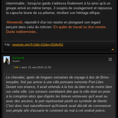
interminable ; lorsqu'un garde s'adressa finalement à lui ainsi qu'à un
groupe arrivé en même temps, il soupira de soulagement et repoussa
la capuche brune de sa pèlerine, révélant son héritage elfique.
-
Morwendir
, répondit-il d'un ton neutre en plongeant son regard
perçant dans celui du milicien.
En quête de travail ou d'un mentor.
Durée indéterminée...
Fdp :
viewtopic.php?f=19&t=102&p=352#p352
Astarok
Joueur
#4
» sam. 21 mai 2016 11:50
M
e
s
Le chevalier, après de longues semaines de voyage à dos de Brise-
s
tempête, finit par arriver à une ville portuaire nommée Port-Libre.
a
g
Durant son errance, il avait entendu à la fois du bien et du moins bien
e
sur cette ville. Les rumeurs semblaient dire que la ville était en proie
à la corruption alors que d'après les brèves entrevues qu'il avait eu
avec des anciens, le port représentait plutôt un symbole de liberté.
C'est donc tout naturellement qu'Astarok avait décidé de commencer
son périple afin d'assainir le continent du mal à cet endroit précis.