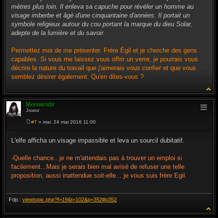
mètres plus loin. Il enleva sa capuche pour révéler un homme au
visage imberbe et âgé d'une cinquantaine d'années. Il portait un
symbole religieux autour du cou portant la marque du dieu Solar,
adepte de la lumière et du savoir.
Permettez moi de me présenter. Frère Égil et je cherche des gens
capables. Si vous me laissez vous offrir un verre, je pourrais vous
décrire la nature du travail que j'aimerais vous confier et que vous
semblez désirer également. Qu'en dites-vous ?
Morwendir
Joueur
#7
» mar. 24 mai 2016 11:00
M
e
s
L'elfe afficha un visage impassible et leva un sourcil dubitatif.
s
a
g
-Quelle chance...je ne m'attendais pas à trouver un emploi si
e
facilement...Mais je serais bien mal avisé de refuser une telle
proposition, aussi inattendue soit-elle... je vous suis frère Egil.
Fdp :
viewtopic.php?f=19&t=102&p=352#p352