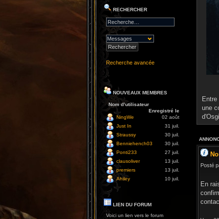
RECHERCHER
Recherche avancée
NOUVEAUX MEMBRES
Entre 
Nom d’utilisateur
une c
Enregistré le
d'Osg
NingWe
02 août
Just In
31 juil.
Straussy
30 juil.
ANNONC
Benniehench03
30 juil.
Ponti233
27 juil.
No
clausoliver
13 juil.
Posté p
premiers
13 juil.
Ahiley
10 juil.
En rai
confir
contac
LIEN DU FORUM
Voici un lien vers le forum