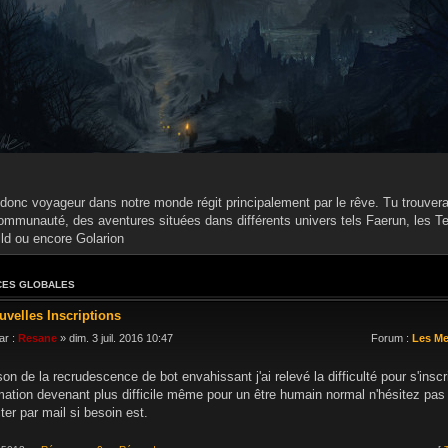
donc voyageur dans notre monde régit principalement par le rêve. Tu trouveras
ommunauté, des aventures situées dans différents univers tels Faerun, les Te
ild ou encore Golarion
ES GLOBALES
uvelles Inscriptions
ar :
Resane
» dim. 3 juil. 2016 10:47
Forum :
Les M
son de la recrudescence de bot envahissant j'ai relevé la difficulté pour s'inscr
mation devenant plus difficile même pour un être humain normal n'hésitez pa
ter par mail si besoin est.