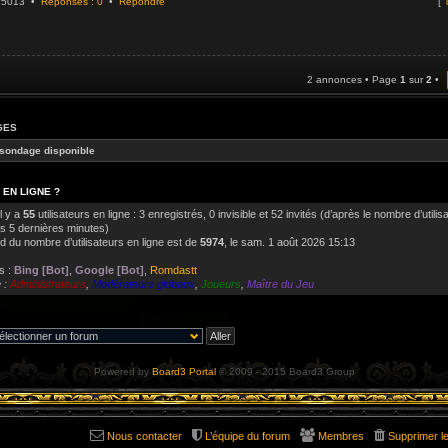
925013 •
Réponses : 0
•
Répondre
[
T
2 annonces • Page
1
sur
2
•
GES
sondage disponible
 EN LIGNE ?
il y a
55
utilisateurs en ligne : 3 enregistrés, 0 invisible et 52 invités (d’après le nombre d’utilis
es 5 dernières minutes)
d du nombre d’utilisateurs en ligne est de
5974
, le sam. 1 août 2026 15:13
s :
Bing [Bot]
,
Google [Bot]
,
Romdastt
 :
Administrateurs
,
Modérateurs globaux
,
Joueurs
,
Maître du Jeu
Powered by
Board3 Portal
© 2009 - 2015 Board3 Group
Nous contacter
L’équipe du forum
Membres
Supprimer l