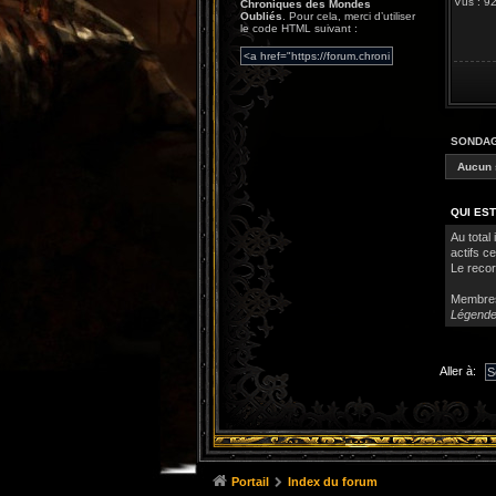
Vus : 
Chroniques des Mondes
Oubliés
. Pour cela, merci d’utiliser
le code HTML suivant :
SONDA
Aucun 
QUI EST
Au total 
actifs c
Le recor
Membre
Légende
Aller à:
Portail
Index du forum