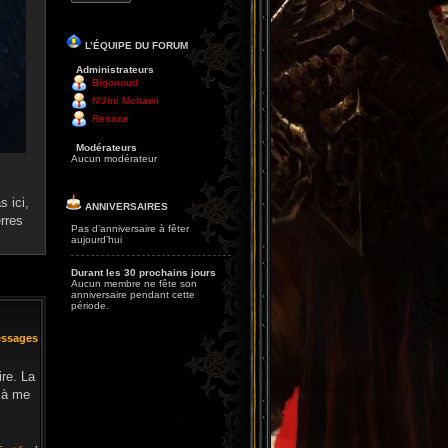
L’ÉQUIPE DU FORUM
Administrateurs
Bigonoud
N'Jini Mchawi
Resane
Modérateurs
Aucun modérateur
 ici,
ANNIVERSAIRES
rres
Pas d’anniversaire à fêter
aujourd’hui
Durant les 30 prochains jours
Aucun membre ne fête son
anniversaire pendant cette
période.
essages
ire. La
s à me