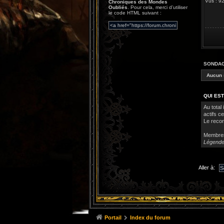
Vus : 
Chroniques des Mondes
Oubliés
. Pour cela, merci d’utiliser
le code HTML suivant :
SONDA
Aucun 
QUI EST
Au total 
actifs c
Le recor
Membre
Légende
Aller à:
Portail
Index du forum