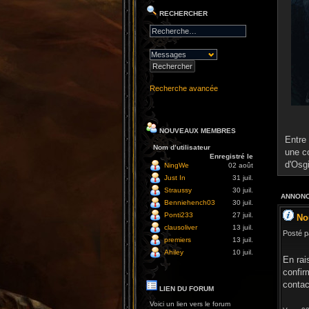
RECHERCHER
Recherche avancée
NOUVEAUX MEMBRES
Entre 
Nom d’utilisateur
une c
Enregistré le
d'Osg
NingWe
02 août
Just In
31 juil.
Straussy
30 juil.
ANNONC
Benniehench03
30 juil.
Ponti233
27 juil.
No
clausoliver
13 juil.
Posté p
premiers
13 juil.
Ahiley
10 juil.
En rai
confir
contac
LIEN DU FORUM
Voici un lien vers le forum