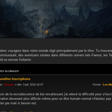
donc voyageur dans notre monde régit principalement par le rêve. Tu trouveras
ommunauté, des aventures situées dans différents univers tels Faerun, les Te
ild ou encore Golarion
ES GLOBALES
uvelles Inscriptions
ar :
Resane
» dim. 3 juil. 2016 10:47
Forum :
Les M
son de la recrudescence de bot envahissant j'ai relevé la difficulté pour s'inscr
mation devenant plus difficile même pour un être humain normal n'hésitez pa
ter par mail si besoin est.