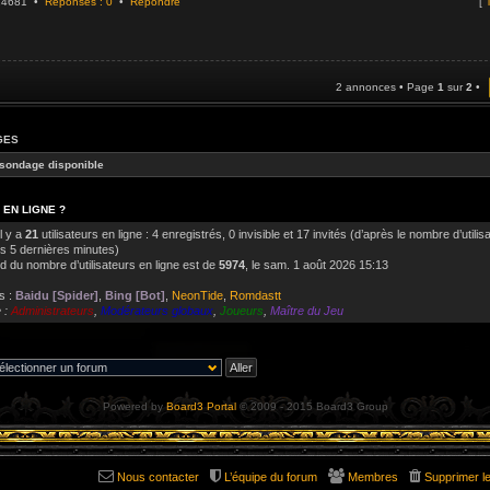
924681 •
Réponses : 0
•
Répondre
[
T
2 annonces • Page
1
sur
2
•
GES
sondage disponible
 EN LIGNE ?
il y a
21
utilisateurs en ligne : 4 enregistrés, 0 invisible et 17 invités (d’après le nombre d’utilis
es 5 dernières minutes)
d du nombre d’utilisateurs en ligne est de
5974
, le sam. 1 août 2026 15:13
s :
Baidu [Spider]
,
Bing [Bot]
,
NeonTide
,
Romdastt
 :
Administrateurs
,
Modérateurs globaux
,
Joueurs
,
Maître du Jeu
Powered by
Board3 Portal
© 2009 - 2015 Board3 Group
Nous contacter
L’équipe du forum
Membres
Supprimer l