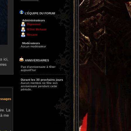
L’ÉQUIPE DU FORUM
Administrateurs
Bigonoud
N'Jini Mchawi
Resane
Modérateurs
Aucun modérateur
 ici,
ANNIVERSAIRES
rres
Pas d’anniversaire à fêter
aujourd’hui
Durant les 30 prochains jours
Aucun membre ne fête son
anniversaire pendant cette
période.
essages
ire. La
s à me