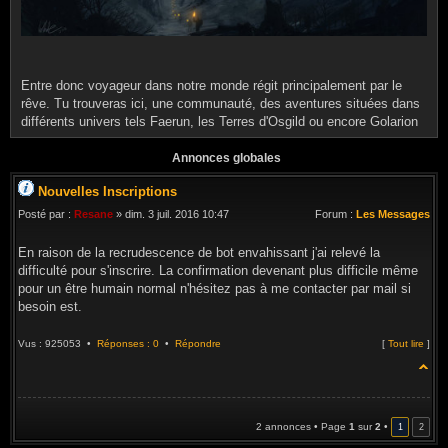
Entre donc voyageur dans notre monde régit principalement par le
rêve. Tu trouveras ici, une communauté, des aventures situées dans
différents univers tels Faerun, les Terres d'Osgild ou encore Golarion
Annonces globales
Nouvelles Inscriptions
Posté par :
Resane
» dim. 3 juil. 2016 10:47
Forum :
Les Messages
En raison de la recrudescence de bot envahissant j'ai relevé la
difficulté pour s'inscrire. La confirmation devenant plus difficile même
pour un être humain normal n'hésitez pas à me contacter par mail si
besoin est.
Vus : 925053 •
Réponses : 0
•
Répondre
[
Tout lire
]
2 annonces • Page
1
sur
2
•
1
2