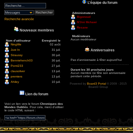
L’équipe du forum
Administrateurs
Bigonoud
Recherche avancée
N'Jini Mchawi
Resane
Nouveaux membres
Modérateurs
Aucun modérateur
Nom d’utilisateur
Enregistré le
NingWe
02 août
Anniversaires
Just In
31 juil.
Straussy
30 juil.
Pas d’anniversaire à fêter aujourd’hui
Benniehench03
30 juil.
Ponti233
27 juil.
Durant les 30 prochains jours
clausoliver
13 juil.
Aucun membre ne fête son anniversaire
pendant cette période.
premiers
13 juil.
Ahiley
10 juil.
Powered by
Board3 Portal
© 2009 - 2015
Board3 Group
Lien du forum
Voici un lien vers le forum
Chroniques des
Mondes Oubliés
. Pour cela, merci d’utiliser
le code HTML suivant :