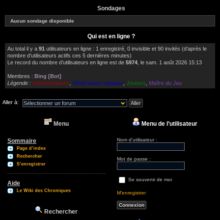
Sondages
Aucun sondage disponible
Qui est en ligne ?
Au total il y a
91
utilisateurs en ligne : 1 enregistré, 0 invisible et 90 invités (d’après le
nombre d’utilisateurs actifs ces 5 dernières minutes)
Le record du nombre d’utilisateurs en ligne est de
5974
, le sam. 1 août 2026 15:13
Membres :
Bing [Bot]
Légende :
Administrateurs
,
Modérateurs globaux
,
Joueurs
,
Maître du Jeu
Aller à:
Menu
Menu de l’utilisateur
Nom d’utilisateur :
Sommaire
Page d’index
Rechercher
Mot de passe :
S’enregistrer
Se souvenir de moi
Aide
Le Wiki des Chroniques
M’enregistrer
Rechercher