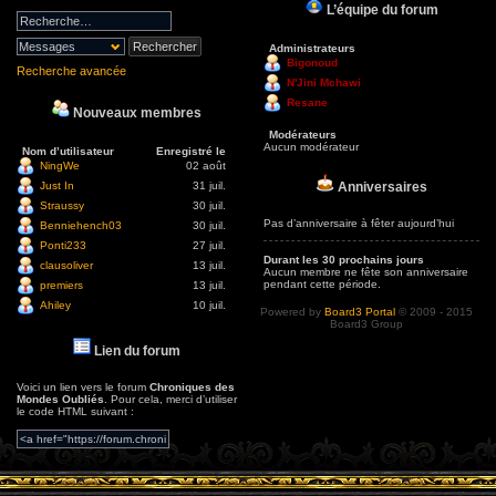
L’équipe du forum
Administrateurs
Bigonoud
Recherche avancée
N'Jini Mchawi
Resane
Nouveaux membres
Modérateurs
Aucun modérateur
Nom d’utilisateur
Enregistré le
NingWe
02 août
Anniversaires
Just In
31 juil.
Straussy
30 juil.
Pas d’anniversaire à fêter aujourd’hui
Benniehench03
30 juil.
Ponti233
27 juil.
Durant les 30 prochains jours
clausoliver
13 juil.
Aucun membre ne fête son anniversaire
pendant cette période.
premiers
13 juil.
Ahiley
10 juil.
Powered by
Board3 Portal
© 2009 - 2015
Board3 Group
Lien du forum
Voici un lien vers le forum
Chroniques des
Mondes Oubliés
. Pour cela, merci d’utiliser
le code HTML suivant :