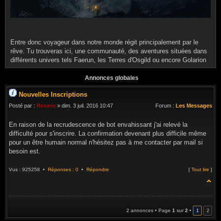
Entre donc voyageur dans notre monde régit principalement par le
rêve. Tu trouveras ici, une communauté, des aventures situées dans
différents univers tels Faerun, les Terres d'Osgild ou encore Golarion
Annonces globales
Nouvelles Inscriptions
Posté par :
Resane
» dim. 3 juil. 2016 10:47
Forum :
Les Messages
En raison de la recrudescence de bot envahissant j'ai relevé la
difficulté pour s'inscrire. La confirmation devenant plus difficile même
pour un être humain normal n'hésitez pas à me contacter par mail si
besoin est.
Vus : 925258 •
Réponses : 0
•
Répondre
[
Tout lire
]
2 annonces • Page
1
sur
2
•
1
2