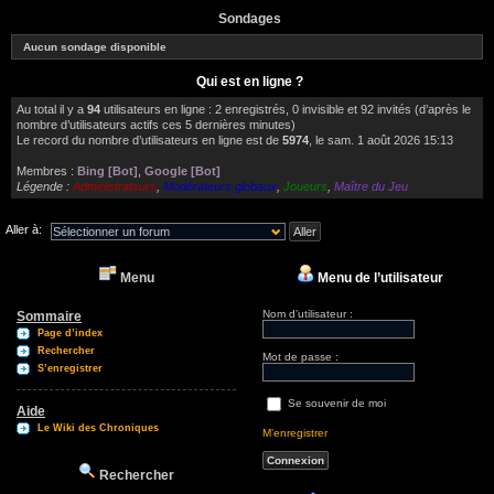
Sondages
Aucun sondage disponible
Qui est en ligne ?
Au total il y a
94
utilisateurs en ligne : 2 enregistrés, 0 invisible et 92 invités (d’après le
nombre d’utilisateurs actifs ces 5 dernières minutes)
Le record du nombre d’utilisateurs en ligne est de
5974
, le sam. 1 août 2026 15:13
Membres :
Bing [Bot]
,
Google [Bot]
Légende :
Administrateurs
,
Modérateurs globaux
,
Joueurs
,
Maître du Jeu
Aller à:
Menu
Menu de l’utilisateur
Nom d’utilisateur :
Sommaire
Page d’index
Rechercher
Mot de passe :
S’enregistrer
Se souvenir de moi
Aide
Le Wiki des Chroniques
M’enregistrer
Rechercher