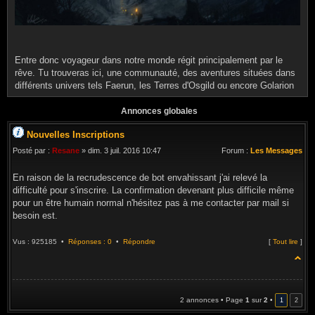
Entre donc voyageur dans notre monde régit principalement par le
rêve. Tu trouveras ici, une communauté, des aventures situées dans
différents univers tels Faerun, les Terres d'Osgild ou encore Golarion
Annonces globales
Nouvelles Inscriptions
Posté par :
Resane
» dim. 3 juil. 2016 10:47
Forum :
Les Messages
En raison de la recrudescence de bot envahissant j'ai relevé la
difficulté pour s'inscrire. La confirmation devenant plus difficile même
pour un être humain normal n'hésitez pas à me contacter par mail si
besoin est.
Vus : 925185 •
Réponses : 0
•
Répondre
[
Tout lire
]
2 annonces • Page
1
sur
2
•
1
2