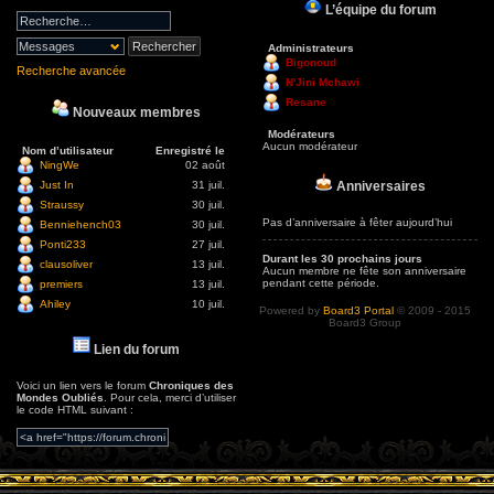
L’équipe du forum
Administrateurs
Bigonoud
Recherche avancée
N'Jini Mchawi
Resane
Nouveaux membres
Modérateurs
Aucun modérateur
Nom d’utilisateur
Enregistré le
NingWe
02 août
Anniversaires
Just In
31 juil.
Straussy
30 juil.
Pas d’anniversaire à fêter aujourd’hui
Benniehench03
30 juil.
Ponti233
27 juil.
Durant les 30 prochains jours
clausoliver
13 juil.
Aucun membre ne fête son anniversaire
pendant cette période.
premiers
13 juil.
Ahiley
10 juil.
Powered by
Board3 Portal
© 2009 - 2015
Board3 Group
Lien du forum
Voici un lien vers le forum
Chroniques des
Mondes Oubliés
. Pour cela, merci d’utiliser
le code HTML suivant :