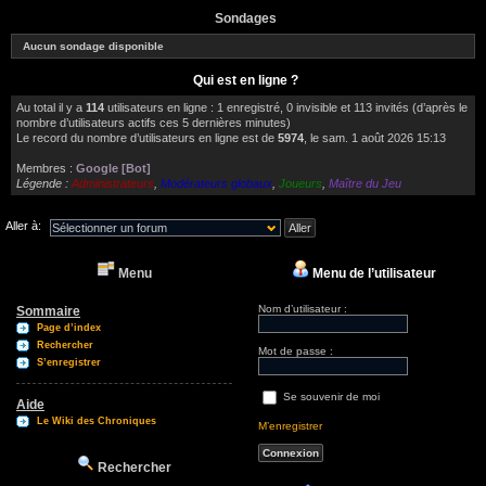
Sondages
Aucun sondage disponible
Qui est en ligne ?
Au total il y a
114
utilisateurs en ligne : 1 enregistré, 0 invisible et 113 invités (d’après le
nombre d’utilisateurs actifs ces 5 dernières minutes)
Le record du nombre d’utilisateurs en ligne est de
5974
, le sam. 1 août 2026 15:13
Membres :
Google [Bot]
Légende :
Administrateurs
,
Modérateurs globaux
,
Joueurs
,
Maître du Jeu
Aller à:
Menu
Menu de l’utilisateur
Nom d’utilisateur :
Sommaire
Page d’index
Rechercher
Mot de passe :
S’enregistrer
Se souvenir de moi
Aide
Le Wiki des Chroniques
M’enregistrer
Rechercher