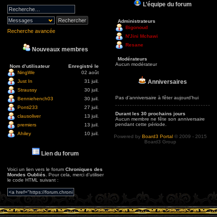
L’équipe du forum
Administrateurs
Bigonoud
Recherche avancée
N'Jini Mchawi
Resane
Nouveaux membres
Modérateurs
Aucun modérateur
Nom d’utilisateur
Enregistré le
NingWe
02 août
Anniversaires
Just In
31 juil.
Straussy
30 juil.
Pas d’anniversaire à fêter aujourd’hui
Benniehench03
30 juil.
Ponti233
27 juil.
Durant les 30 prochains jours
clausoliver
13 juil.
Aucun membre ne fête son anniversaire
pendant cette période.
premiers
13 juil.
Ahiley
10 juil.
Powered by
Board3 Portal
© 2009 - 2015
Board3 Group
Lien du forum
Voici un lien vers le forum
Chroniques des
Mondes Oubliés
. Pour cela, merci d’utiliser
le code HTML suivant :