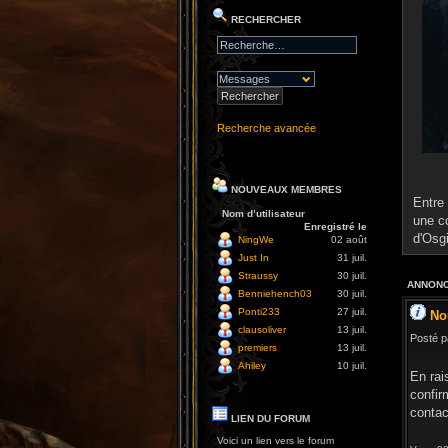
RECHERCHER
Recherche avancée
NOUVEAUX MEMBRES
Entre 
Nom d’utilisateur
une c
Enregistré le
d'Osg
NingWe
02 août
Just In
31 juil.
Straussy
30 juil.
ANNONC
Benniehench03
30 juil.
Ponti233
27 juil.
No
clausoliver
13 juil.
Posté p
premiers
13 juil.
Ahiley
10 juil.
En rai
confir
contac
LIEN DU FORUM
Voici un lien vers le forum