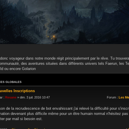
donc voyageur dans notre monde régit principalement par le rêve. Tu trouveras
ommunauté, des aventures situées dans différents univers tels Faerun, les Te
ild ou encore Golarion
ES GLOBALES
uvelles Inscriptions
ar :
Resane
» dim. 3 juil. 2016 10:47
Forum :
Les M
son de la recrudescence de bot envahissant j'ai relevé la difficulté pour s'inscr
mation devenant plus difficile même pour un être humain normal n'hésitez pa
ter par mail si besoin est.