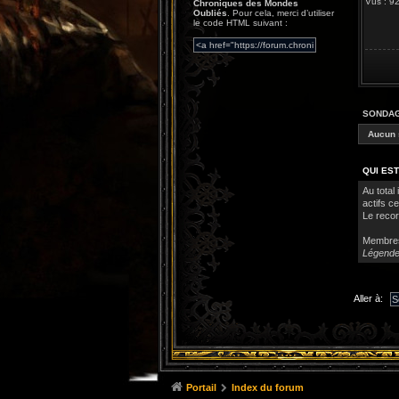
Vus : 
Chroniques des Mondes
Oubliés
. Pour cela, merci d’utiliser
le code HTML suivant :
SONDA
Aucun 
QUI EST
Au total 
actifs c
Le recor
Membre
Légende
Aller à:
Portail
Index du forum