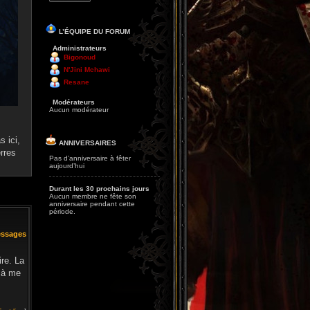
L’ÉQUIPE DU FORUM
Administrateurs
Bigonoud
N'Jini Mchawi
Resane
Modérateurs
Aucun modérateur
 ici,
ANNIVERSAIRES
rres
Pas d’anniversaire à fêter
aujourd’hui
Durant les 30 prochains jours
Aucun membre ne fête son
anniversaire pendant cette
période.
essages
ire. La
s à me