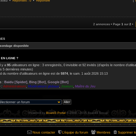
925083 •
Réponses : 0
•
Répondre
[
T
2 annonces • Page
1
sur
2
•
GES
sondage disponible
 EN LIGNE ?
il y a
95
utilisateurs en ligne : 3 enregistrés, 0 invisible et 92 invités (d’après le nombre d’utilis
es 5 dernières minutes)
d du nombre d’utilisateurs en ligne est de
5974
, le sam. 1 août 2026 15:13
s :
Baidu [Spider]
,
Bing [Bot]
,
Google [Bot]
 :
Administrateurs
,
Modérateurs globaux
,
Joueurs
,
Maître du Jeu
Powered by
Board3 Portal
© 2009 - 2015 Board3 Group
Nous contacter
L’équipe du forum
Membres
Supprimer l