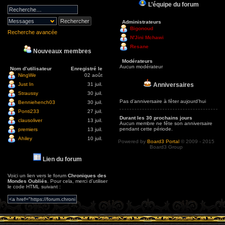
L’équipe du forum
Administrateurs
Bigonoud
Recherche avancée
N'Jini Mchawi
Resane
Nouveaux membres
Modérateurs
Aucun modérateur
Nom d’utilisateur
Enregistré le
NingWe
02 août
Anniversaires
Just In
31 juil.
Straussy
30 juil.
Pas d’anniversaire à fêter aujourd’hui
Benniehench03
30 juil.
Ponti233
27 juil.
Durant les 30 prochains jours
clausoliver
13 juil.
Aucun membre ne fête son anniversaire
pendant cette période.
premiers
13 juil.
Ahiley
10 juil.
Powered by
Board3 Portal
© 2009 - 2015
Board3 Group
Lien du forum
Voici un lien vers le forum
Chroniques des
Mondes Oubliés
. Pour cela, merci d’utiliser
le code HTML suivant :