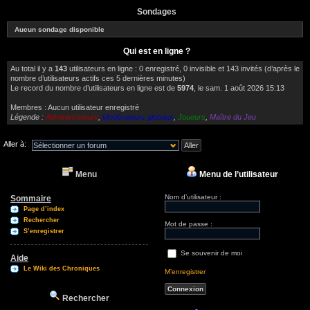
Sondages
Aucun sondage disponible
Qui est en ligne ?
Au total il y a
143
utilisateurs en ligne : 0 enregistré, 0 invisible et 143 invités (d’après le
nombre d’utilisateurs actifs ces 5 dernières minutes)
Le record du nombre d’utilisateurs en ligne est de
5974
, le sam. 1 août 2026 15:13
Membres : Aucun utilisateur enregistré
Légende :
Administrateurs
,
Modérateurs globaux
,
Joueurs
,
Maître du Jeu
Aller à:
Menu
Menu de l’utilisateur
Nom d’utilisateur :
Sommaire
Page d’index
Rechercher
Mot de passe :
S’enregistrer
Se souvenir de moi
Aide
Le Wiki des Chroniques
M’enregistrer
Rechercher