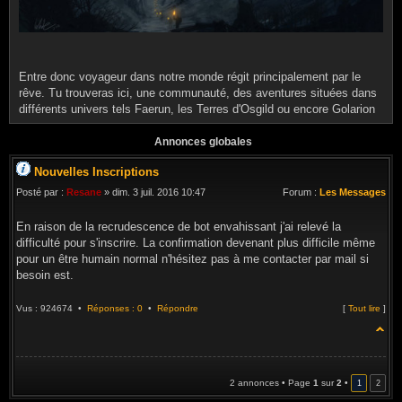
Entre donc voyageur dans notre monde régit principalement par le
rêve. Tu trouveras ici, une communauté, des aventures situées dans
différents univers tels Faerun, les Terres d'Osgild ou encore Golarion
Annonces globales
Nouvelles Inscriptions
Posté par :
Resane
» dim. 3 juil. 2016 10:47
Forum :
Les Messages
En raison de la recrudescence de bot envahissant j'ai relevé la
difficulté pour s'inscrire. La confirmation devenant plus difficile même
pour un être humain normal n'hésitez pas à me contacter par mail si
besoin est.
Vus : 924674 •
Réponses : 0
•
Répondre
[
Tout lire
]
2 annonces • Page
1
sur
2
•
1
2