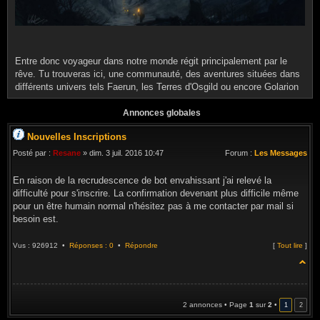
Entre donc voyageur dans notre monde régit principalement par le
rêve. Tu trouveras ici, une communauté, des aventures situées dans
différents univers tels Faerun, les Terres d'Osgild ou encore Golarion
Annonces globales
Nouvelles Inscriptions
Posté par :
Resane
» dim. 3 juil. 2016 10:47
Forum :
Les Messages
En raison de la recrudescence de bot envahissant j'ai relevé la
difficulté pour s'inscrire. La confirmation devenant plus difficile même
pour un être humain normal n'hésitez pas à me contacter par mail si
besoin est.
Vus : 926912 •
Réponses : 0
•
Répondre
[
Tout lire
]
2 annonces • Page
1
sur
2
•
1
2