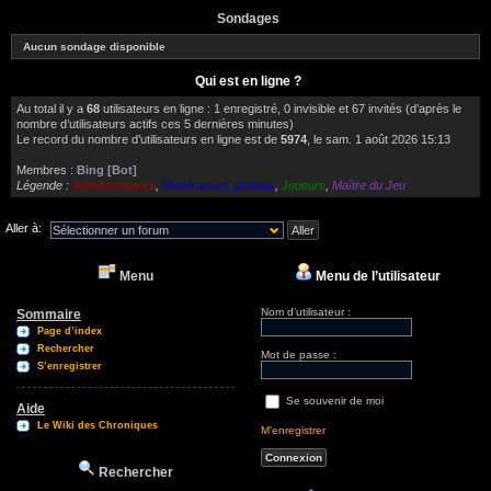
Sondages
Aucun sondage disponible
Qui est en ligne ?
Au total il y a
68
utilisateurs en ligne : 1 enregistré, 0 invisible et 67 invités (d’après le
nombre d’utilisateurs actifs ces 5 dernières minutes)
Le record du nombre d’utilisateurs en ligne est de
5974
, le sam. 1 août 2026 15:13
Membres :
Bing [Bot]
Légende :
Administrateurs
,
Modérateurs globaux
,
Joueurs
,
Maître du Jeu
Aller à:
Menu
Menu de l’utilisateur
Nom d’utilisateur :
Sommaire
Page d’index
Rechercher
Mot de passe :
S’enregistrer
Se souvenir de moi
Aide
Le Wiki des Chroniques
M’enregistrer
Rechercher