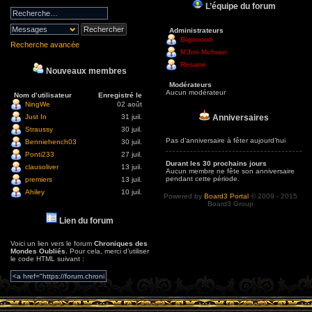
L’équipe du forum
Administrateurs
Bigonoud
Recherche avancée
N'Jini Mchawi
Resane
Nouveaux membres
Modérateurs
Aucun modérateur
Nom d’utilisateur
Enregistré le
NingWe
02 août
Anniversaires
Just In
31 juil.
Straussy
30 juil.
Pas d’anniversaire à fêter aujourd’hui
Benniehench03
30 juil.
Ponti233
27 juil.
Durant les 30 prochains jours
clausoliver
13 juil.
Aucun membre ne fête son anniversaire
pendant cette période.
premiers
13 juil.
Ahiley
10 juil.
Powered by
Board3 Portal
© 2009 - 2015
Board3 Group
Lien du forum
Voici un lien vers le forum
Chroniques des
Mondes Oubliés
. Pour cela, merci d’utiliser
le code HTML suivant :