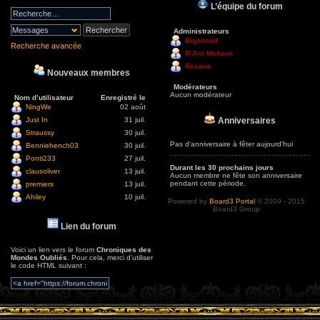
L’équipe du forum
Administrateurs
Bigonoud
Recherche avancée
N'Jini Mchawi
Resane
Nouveaux membres
Modérateurs
Aucun modérateur
Nom d’utilisateur
Enregistré le
NingWe
02 août
Anniversaires
Just In
31 juil.
Straussy
30 juil.
Pas d’anniversaire à fêter aujourd’hui
Benniehench03
30 juil.
Ponti233
27 juil.
Durant les 30 prochains jours
clausoliver
13 juil.
Aucun membre ne fête son anniversaire
pendant cette période.
premiers
13 juil.
Ahiley
10 juil.
Powered by
Board3 Portal
© 2009 - 2015
Board3 Group
Lien du forum
Voici un lien vers le forum
Chroniques des
Mondes Oubliés
. Pour cela, merci d’utiliser
le code HTML suivant :