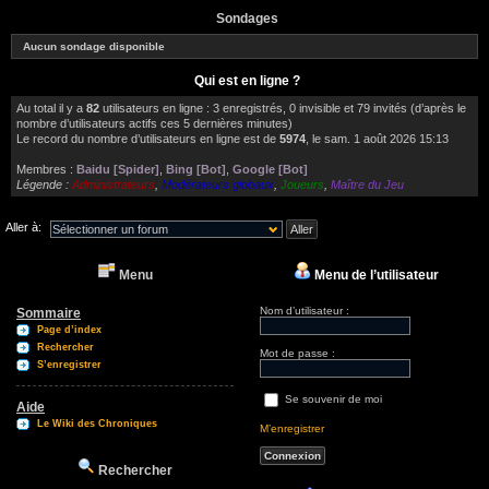
Sondages
Aucun sondage disponible
Qui est en ligne ?
Au total il y a
82
utilisateurs en ligne : 3 enregistrés, 0 invisible et 79 invités (d’après le
nombre d’utilisateurs actifs ces 5 dernières minutes)
Le record du nombre d’utilisateurs en ligne est de
5974
, le sam. 1 août 2026 15:13
Membres :
Baidu [Spider]
,
Bing [Bot]
,
Google [Bot]
Légende :
Administrateurs
,
Modérateurs globaux
,
Joueurs
,
Maître du Jeu
Aller à:
Menu
Menu de l’utilisateur
Nom d’utilisateur :
Sommaire
Page d’index
Rechercher
Mot de passe :
S’enregistrer
Se souvenir de moi
Aide
Le Wiki des Chroniques
M’enregistrer
Rechercher