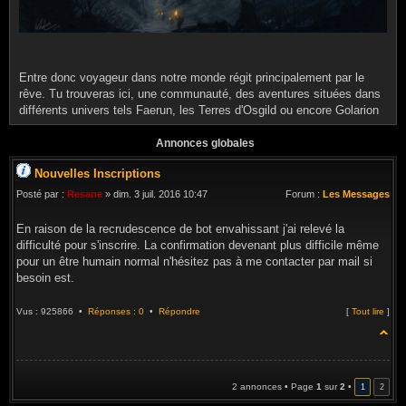
Entre donc voyageur dans notre monde régit principalement par le
rêve. Tu trouveras ici, une communauté, des aventures situées dans
différents univers tels Faerun, les Terres d'Osgild ou encore Golarion
Annonces globales
Nouvelles Inscriptions
Posté par :
Resane
» dim. 3 juil. 2016 10:47
Forum :
Les Messages
En raison de la recrudescence de bot envahissant j'ai relevé la
difficulté pour s'inscrire. La confirmation devenant plus difficile même
pour un être humain normal n'hésitez pas à me contacter par mail si
besoin est.
Vus : 925866 •
Réponses : 0
•
Répondre
[
Tout lire
]
2 annonces • Page
1
sur
2
•
1
2