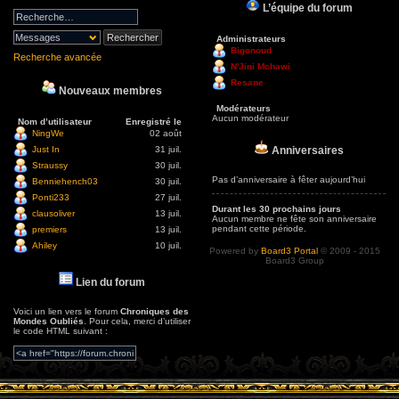
L’équipe du forum
Administrateurs
Bigonoud
Recherche avancée
N'Jini Mchawi
Resane
Nouveaux membres
Modérateurs
Aucun modérateur
Nom d’utilisateur
Enregistré le
NingWe
02 août
Anniversaires
Just In
31 juil.
Straussy
30 juil.
Pas d’anniversaire à fêter aujourd’hui
Benniehench03
30 juil.
Ponti233
27 juil.
Durant les 30 prochains jours
clausoliver
13 juil.
Aucun membre ne fête son anniversaire
pendant cette période.
premiers
13 juil.
Ahiley
10 juil.
Powered by
Board3 Portal
© 2009 - 2015
Board3 Group
Lien du forum
Voici un lien vers le forum
Chroniques des
Mondes Oubliés
. Pour cela, merci d’utiliser
le code HTML suivant :