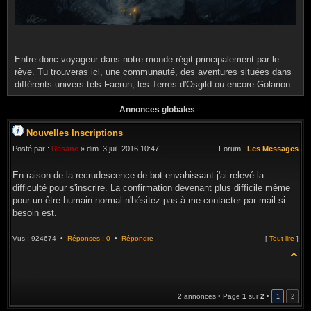
Entre donc voyageur dans notre monde régit principalement par le
rêve. Tu trouveras ici, une communauté, des aventures situées dans
différents univers tels Faerun, les Terres d'Osgild ou encore Golarion
Annonces globales
Nouvelles Inscriptions
Posté par :
Resane
» dim. 3 juil. 2016 10:47
Forum :
Les Messages
En raison de la recrudescence de bot envahissant j'ai relevé la
difficulté pour s'inscrire. La confirmation devenant plus difficile même
pour un être humain normal n'hésitez pas à me contacter par mail si
besoin est.
Vus : 924674 •
Réponses : 0
•
Répondre
[
Tout lire
]
2 annonces • Page
1
sur
2
•
1
2