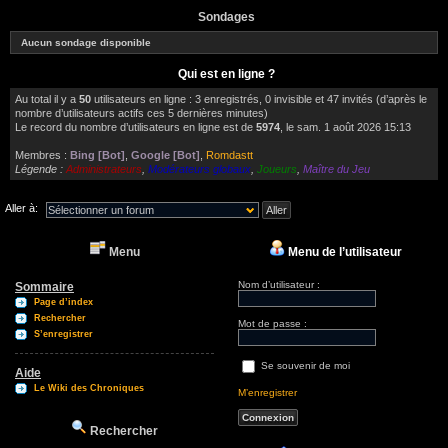
Sondages
Aucun sondage disponible
Qui est en ligne ?
Au total il y a
50
utilisateurs en ligne : 3 enregistrés, 0 invisible et 47 invités (d’après le
nombre d’utilisateurs actifs ces 5 dernières minutes)
Le record du nombre d’utilisateurs en ligne est de
5974
, le sam. 1 août 2026 15:13
Membres :
Bing [Bot]
,
Google [Bot]
,
Romdastt
Légende :
Administrateurs
,
Modérateurs globaux
,
Joueurs
,
Maître du Jeu
Aller à:
Menu
Menu de l’utilisateur
Nom d’utilisateur :
Sommaire
Page d’index
Rechercher
Mot de passe :
S’enregistrer
Se souvenir de moi
Aide
Le Wiki des Chroniques
M’enregistrer
Rechercher