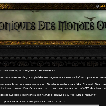
Wiki
://www.prombearing.ru/">подшипники thk оптом</a>
//sitesseo.ru/nakrutka-zhivyh-podpischikov-v-instagrame-rabochie-sposoby/">накрутка живых под
t pomagam firmom zwiększać widoczność w Google. Specjalizuję się w SEO, AI Search, GEO oraz
eting-internetowy.simdif.com/newsroom_-_seo_i_marketing_internetowy.html">SEO digital marketi
sitesseo.ru/bosslike-obzor-servisa-dlya-nakrutki-soczialnyh-setej/">босс лайк отзывы</a>
//ls.expertunion.ru/">освещение участка без пересвета</a>