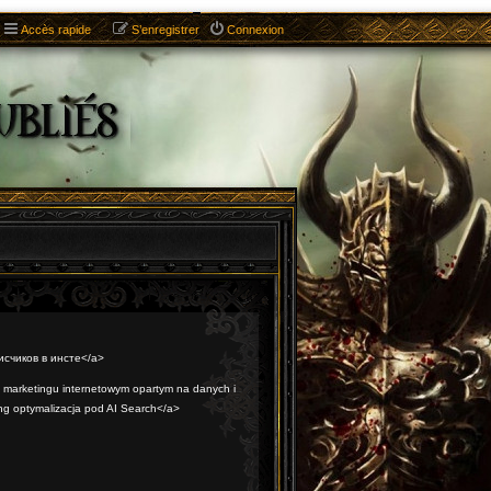
Accès rapide
S’enregistrer
Connexion
писчиков в инсте</a>
 marketingu internetowym opartym na danych i
ng optymalizacja pod AI Search</a>