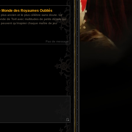
e
e Monde des Royaumes Oubliés
 plus ancien et le plus célèbre sans doute. Le
nde de Toril avec multitudes de petits détails qui
 peuvent qu'inspirer chaque maître de jeu
Pas de message
V
o
i