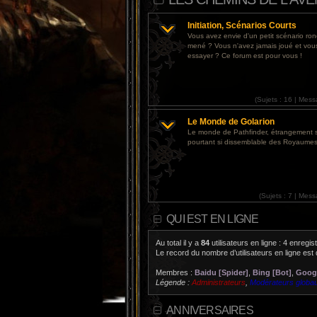
Initiation, Scénarios Courts
Vous avez envie d'un petit scénario r
mené ? Vous n'avez jamais joué et vou
essayer ? Ce forum est pour vous !
(
Sujets :
16 |
Mess
Le Monde de Golarion
Le monde de Pathfinder, étrangement 
pourtant si dissemblable des Royaumes
(
Sujets :
7 |
Mess
QUI EST EN LIGNE
Au total il y a
84
utilisateurs en ligne : 4 enregis
Le record du nombre d’utilisateurs en ligne est
Membres :
Baidu [Spider]
,
Bing [Bot]
,
Googl
Légende :
Administrateurs
,
Modérateurs globa
ANNIVERSAIRES