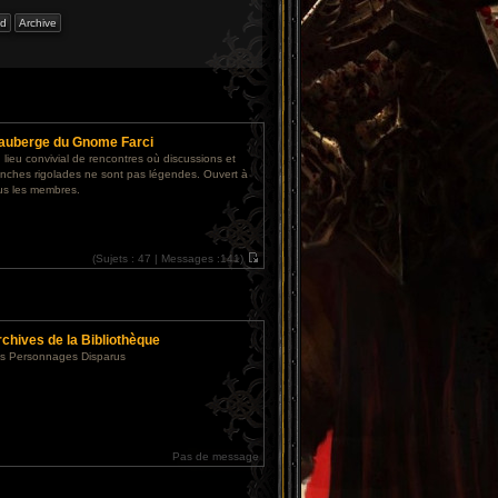
'auberge du Gnome Farci
 lieu convivial de rencontres où discussions et
anches rigolades ne sont pas légendes. Ouvert à
us les membres.
(
Sujets :
47 |
Messages :
141)
V
o
i
r
l
e
chives de la Bibliothèque
d
e
s Personnages Disparus
r
n
i
e
r
m
e
s
Pas de message
s
a
g