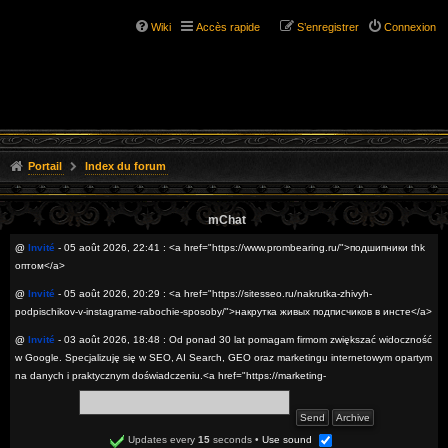
Wiki
Accès rapide
S’enregistrer
Connexion
Portail
Index du forum
mChat
@
Invité
- 05 août 2026, 22:41 : <a href="https://www.prombearing.ru/">подшипники thk
оптом</a>
@
Invité
- 05 août 2026, 20:29 : <a href="https://sitesseo.ru/nakrutka-zhivyh-
podpischikov-v-instagrame-rabochie-sposoby/">накрутка живых подписчиков в инсте</a>
@
Invité
- 03 août 2026, 18:48 : Od ponad 30 lat pomagam firmom zwiększać widoczność
w Google. Specjalizuję się w SEO, AI Search, GEO oraz marketingu internetowym opartym
na danych i praktycznym doświadczeniu.<a href="https://marketing-
internetowy.simdif.com/newsroom_-_seo_i_marketing_internetowy.html">SEO digital
marketing optymalizacja pod AI Search</a>
@
Invité
- 02 août 2026, 22:53 : <a href="https://sitesseo.ru/bosslike-obzor-servisa-dlya-
Updates every
15
seconds
•
Use sound