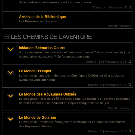
l
s
@
Invité
- 29 juil. 2026, 16:41 : <a href="https://designapartment.ru/">дизайнерский
de le modeler à votre envie et de lui donner une vie.
e
s
ремонт квартиры москва</a>
d
(
Sujets :
4 |
Messages :
4)
a
e
V
g
r
o
e
@
Invité
- 29 juil. 2026, 14:51 : <a href="https://designapartment.ru/">сколько стоит
Archives de la Bibliothèque
n
i
i
r
дизайнерский ремонт</a>
Les Personnages Disparus
e
l
Pas de message
r
e
m
d
e
e
LES CHEMINS DE L'AVENTURE
s
r
s
n
a
i
g
e
Initiation, Scénarios Courts
e
r
Vous avez envie d'un petit scénario rondement mené ? Vous n'avez jamais joué
m
et vous aimeriez essayer ? Ce forum est pour vous !
e
s
(
Sujets :
16 |
Messages :
273)
s
V
a
o
g
Le Monde D'Osgild
i
e
r
Le monde qui appartient de base au Chroniques Oubliés où déjà quelques
l
aventures vous attendent
e
d
(
Sujets :
9 |
Messages :
323)
e
V
r
o
Le Monde des Royaumes Oubliés
n
i
i
r
Le plus ancien et le plus célèbre sans doute. Le monde de Toril avec multitudes
e
l
de petits détails qui ne peuvent qu'inspirer chaque maître de jeu
r
e
m
d
Pas de message
e
e
s
r
Le Monde de Golarion
s
n
a
i
Le monde de Pathfinder, étrangement semblable et pourtant si dissemblable
g
e
des Royaumes Oubliés.
e
r
m
(
Sujets :
7 |
Messages :
103)
e
V