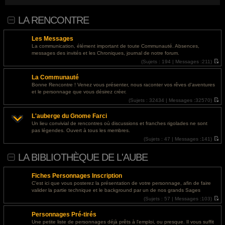
nakrutki-soczialnyh-setej/">босс лайк отзывы</a>
LA RENCONTRE
@
Invité
- 01 août 2026, 14:24 : <a href="https://ls.expertunion.ru/">освещение участка
без пересвета</a>
Les Messages
@
Invité
- 30 juil. 2026, 19:49 : <a href="https://designapartment.ru/">дизайнерский
La communication, élément important de toute Communauté. Absences,
ремонт дома под ключ москва</a>
messages des invités et les Chroniques, journal de notre forum.
(
Sujets :
194 |
Messages :
211)
@
Invité
- 30 juil. 2026, 19:40 : <a href="https://designapartment.ru/">дизайнерский
V
o
ремонт дома</a>
La Communauté
i
r
Bonne Rencontre ! Venez vous présenter, nous raconter vos rêves d'aventures
@
Invité
- 30 juil. 2026, 19:08 : <a href="https://designapartment.ru/">дизайнерский
l
et le personnage que vous désirez créer.
e
ремонт квартиры</a>
d
(
Sujets :
32434 |
Messages :
32570)
e
V
r
o
@
Invité
- 30 juil. 2026, 16:12 : <a href="https://designapartment.ru/">элитный
L'auberge du Gnome Farci
n
i
дизайнерский ремонт в москве</a>
i
r
Un lieu convivial de rencontres où discussions et franches rigolades ne sont
e
l
pas légendes. Ouvert à tous les membres.
r
e
@
Invité
- 30 juil. 2026, 15:15 : <a href="https://designapartment.ru/">дизайнерский
m
d
(
Sujets :
47 |
Messages :
141)
ремонт квартир москва</a>
e
e
V
s
r
o
LA BIBLIOTHÈQUE DE L'AUBE
s
n
i
@
Invité
- 30 juil. 2026, 07:23 : <a href="http://paydayloansbatonrouge.s3-website.us-
a
i
r
g
e
l
east-2.amazonaws.com/">personal loan requirements</a>
e
r
e
Fiches Personnages Inscription
m
d
@
Invité
- 29 juil. 2026, 18:43 : <a href="https://designapartment.ru/">дизайнерский
e
e
C'est ici que vous posterez la présentation de votre personnage, afin de faire
s
r
ремонт москва</a>
valider la partie technique et le background par un de nos grands Sages
s
n
(
Sujets :
57 |
Messages :
103)
a
i
V
@
Invité
- 29 juil. 2026, 18:28 : <a href="https://designapartment.ru/">дизайнерский
g
e
o
e
r
ремонт дома</a>
Personnages Pré-tirés
i
m
r
e
Une petite liste de personnages déjà prêts à l'emploi, ou presque. Il vous suffit