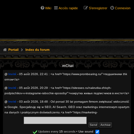
Wiki
Accès rapide
S’enregistrer
Connexion
Portail
Index du forum
mChat
@
Invité
- 05 août 2026, 22:41 : <a href="https://www.prombearing.ru/">подшипники thk
оптом</a>
@
Invité
- 05 août 2026, 20:29 : <a href="https://sitesseo.ru/nakrutka-zhivyh-
podpischikov-v-instagrame-rabochie-sposoby/">накрутка живых подписчиков в инсте</a>
@
Invité
- 03 août 2026, 18:48 : Od ponad 30 lat pomagam firmom zwiększać widoczność
w Google. Specjalizuję się w SEO, AI Search, GEO oraz marketingu internetowym opartym
na danych i praktycznym doświadczeniu.<a href="https://marketing-
internetowy.simdif.com/newsroom_-_seo_i_marketing_internetowy.html">SEO digital
marketing optymalizacja pod AI Search</a>
@
Invité
- 02 août 2026, 22:53 : <a href="https://sitesseo.ru/bosslike-obzor-servisa-dlya-
Updates every
15
seconds
•
Use sound