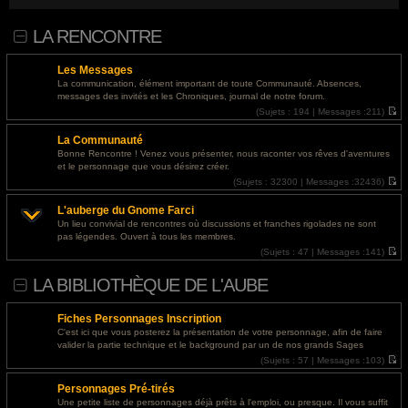
nakrutki-soczialnyh-setej/">босс лайк отзывы</a>
LA RENCONTRE
@
Invité
- 01 août 2026, 14:24 : <a href="https://ls.expertunion.ru/">освещение участка
без пересвета</a>
Les Messages
@
Invité
- 30 juil. 2026, 19:49 : <a href="https://designapartment.ru/">дизайнерский
La communication, élément important de toute Communauté. Absences,
ремонт дома под ключ москва</a>
messages des invités et les Chroniques, journal de notre forum.
(
Sujets :
194 |
Messages :
211)
@
Invité
- 30 juil. 2026, 19:40 : <a href="https://designapartment.ru/">дизайнерский
V
o
ремонт дома</a>
La Communauté
i
r
Bonne Rencontre ! Venez vous présenter, nous raconter vos rêves d'aventures
@
Invité
- 30 juil. 2026, 19:08 : <a href="https://designapartment.ru/">дизайнерский
l
et le personnage que vous désirez créer.
e
ремонт квартиры</a>
d
(
Sujets :
32300 |
Messages :
32436)
e
V
r
o
@
Invité
- 30 juil. 2026, 16:12 : <a href="https://designapartment.ru/">элитный
L'auberge du Gnome Farci
n
i
дизайнерский ремонт в москве</a>
i
r
Un lieu convivial de rencontres où discussions et franches rigolades ne sont
e
l
pas légendes. Ouvert à tous les membres.
r
e
@
Invité
- 30 juil. 2026, 15:15 : <a href="https://designapartment.ru/">дизайнерский
m
d
(
Sujets :
47 |
Messages :
141)
ремонт квартир москва</a>
e
e
V
s
r
o
LA BIBLIOTHÈQUE DE L'AUBE
s
n
i
@
Invité
- 30 juil. 2026, 07:23 : <a href="http://paydayloansbatonrouge.s3-website.us-
a
i
r
g
e
l
east-2.amazonaws.com/">personal loan requirements</a>
e
r
e
Fiches Personnages Inscription
m
d
@
Invité
- 29 juil. 2026, 18:43 : <a href="https://designapartment.ru/">дизайнерский
e
e
C'est ici que vous posterez la présentation de votre personnage, afin de faire
s
r
ремонт москва</a>
valider la partie technique et le background par un de nos grands Sages
s
n
(
Sujets :
57 |
Messages :
103)
a
i
V
@
Invité
- 29 juil. 2026, 18:28 : <a href="https://designapartment.ru/">дизайнерский
g
e
o
e
r
ремонт дома</a>
Personnages Pré-tirés
i
m
r
e
Une petite liste de personnages déjà prêts à l'emploi, ou presque. Il vous suffit