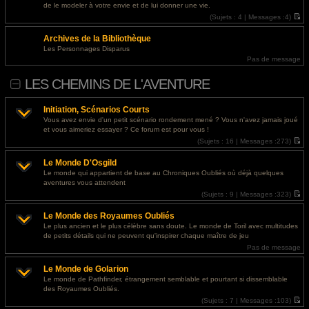
l
s
@
Invité
- 29 juil. 2026, 16:41 : <a href="https://designapartment.ru/">дизайнерский
de le modeler à votre envie et de lui donner une vie.
e
s
ремонт квартиры москва</a>
d
(
Sujets :
4 |
Messages :
4)
a
e
V
g
r
o
e
@
Invité
- 29 juil. 2026, 14:51 : <a href="https://designapartment.ru/">сколько стоит
Archives de la Bibliothèque
n
i
i
r
дизайнерский ремонт</a>
Les Personnages Disparus
e
l
Pas de message
r
e
m
d
e
e
LES CHEMINS DE L'AVENTURE
s
r
s
n
a
i
g
e
Initiation, Scénarios Courts
e
r
Vous avez envie d'un petit scénario rondement mené ? Vous n'avez jamais joué
m
et vous aimeriez essayer ? Ce forum est pour vous !
e
s
(
Sujets :
16 |
Messages :
273)
s
V
a
o
g
Le Monde D'Osgild
i
e
r
Le monde qui appartient de base au Chroniques Oubliés où déjà quelques
l
aventures vous attendent
e
d
(
Sujets :
9 |
Messages :
323)
e
V
r
o
Le Monde des Royaumes Oubliés
n
i
i
r
Le plus ancien et le plus célèbre sans doute. Le monde de Toril avec multitudes
e
l
de petits détails qui ne peuvent qu'inspirer chaque maître de jeu
r
e
m
d
Pas de message
e
e
s
r
Le Monde de Golarion
s
n
a
i
Le monde de Pathfinder, étrangement semblable et pourtant si dissemblable
g
e
des Royaumes Oubliés.
e
r
m
(
Sujets :
7 |
Messages :
103)
e
V