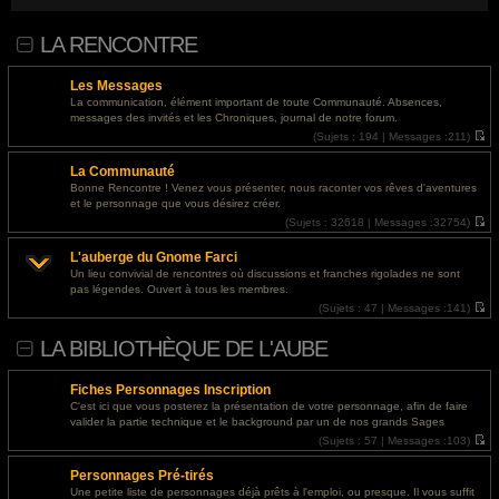
podpischikov-v-instagrame-rabochie-sposoby/">накрутка живых подписчиков в инсте</a>
@
Invité
- 03 août 2026, 18:48 : Od ponad 30 lat pomagam firmom zwiększać widoczność
LA RENCONTRE
w Google. Specjalizuję się w SEO, AI Search, GEO oraz marketingu internetowym opartym
na danych i praktycznym doświadczeniu.<a href="https://marketing-
Les Messages
internetowy.simdif.com/newsroom_-_seo_i_marketing_internetowy.html">SEO digital
La communication, élément important de toute Communauté. Absences,
marketing optymalizacja pod AI Search</a>
messages des invités et les Chroniques, journal de notre forum.
(
Sujets :
194 |
Messages :
211)
@
Invité
- 02 août 2026, 22:53 : <a href="https://sitesseo.ru/bosslike-obzor-servisa-dlya-
V
o
nakrutki-soczialnyh-setej/">босс лайк отзывы</a>
La Communauté
i
r
Bonne Rencontre ! Venez vous présenter, nous raconter vos rêves d'aventures
@
Invité
- 01 août 2026, 14:24 : <a href="https://ls.expertunion.ru/">освещение участка
l
et le personnage que vous désirez créer.
e
без пересвета</a>
d
(
Sujets :
32618 |
Messages :
32754)
e
V
r
o
@
Invité
- 30 juil. 2026, 19:49 : <a href="https://designapartment.ru/">дизайнерский
L'auberge du Gnome Farci
n
i
ремонт дома под ключ москва</a>
i
r
Un lieu convivial de rencontres où discussions et franches rigolades ne sont
e
l
pas légendes. Ouvert à tous les membres.
r
e
@
Invité
- 30 juil. 2026, 19:40 : <a href="https://designapartment.ru/">дизайнерский
m
d
(
Sujets :
47 |
Messages :
141)
ремонт дома</a>
e
e
V
s
r
o
LA BIBLIOTHÈQUE DE L'AUBE
s
n
i
@
Invité
- 30 juil. 2026, 19:08 : <a href="https://designapartment.ru/">дизайнерский
a
i
r
g
e
l
ремонт квартиры</a>
e
r
e
Fiches Personnages Inscription
m
d
@
Invité
- 30 juil. 2026, 16:12 : <a href="https://designapartment.ru/">элитный
e
e
C'est ici que vous posterez la présentation de votre personnage, afin de faire
s
r
дизайнерский ремонт в москве</a>
valider la partie technique et le background par un de nos grands Sages
s
n
(
Sujets :
57 |
Messages :
103)
a
i
V
@
Invité
- 30 juil. 2026, 15:15 : <a href="https://designapartment.ru/">дизайнерский
g
e
o
e
r
ремонт квартир москва</a>
Personnages Pré-tirés
i
m
r
e
Une petite liste de personnages déjà prêts à l'emploi, ou presque. Il vous suffit