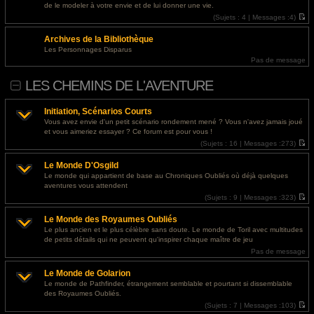
l
s
@
Invité
- 30 juil. 2026, 07:23 : <a href="http://paydayloansbatonrouge.s3-website.us-
de le modeler à votre envie et de lui donner une vie.
e
s
east-2.amazonaws.com/">personal loan requirements</a>
d
(
Sujets :
4 |
Messages :
4)
a
e
V
g
r
o
e
@
Invité
- 29 juil. 2026, 18:43 : <a href="https://designapartment.ru/">дизайнерский
Archives de la Bibliothèque
n
i
i
r
ремонт москва</a>
Les Personnages Disparus
e
l
Pas de message
r
e
m
d
e
e
LES CHEMINS DE L'AVENTURE
s
r
s
n
a
i
g
e
Initiation, Scénarios Courts
e
r
Vous avez envie d'un petit scénario rondement mené ? Vous n'avez jamais joué
m
et vous aimeriez essayer ? Ce forum est pour vous !
e
s
(
Sujets :
16 |
Messages :
273)
s
V
a
o
g
Le Monde D'Osgild
i
e
r
Le monde qui appartient de base au Chroniques Oubliés où déjà quelques
l
aventures vous attendent
e
d
(
Sujets :
9 |
Messages :
323)
e
V
r
o
Le Monde des Royaumes Oubliés
n
i
i
r
Le plus ancien et le plus célèbre sans doute. Le monde de Toril avec multitudes
e
l
de petits détails qui ne peuvent qu'inspirer chaque maître de jeu
r
e
m
d
Pas de message
e
e
s
r
Le Monde de Golarion
s
n
a
i
Le monde de Pathfinder, étrangement semblable et pourtant si dissemblable
g
e
des Royaumes Oubliés.
e
r
m
(
Sujets :
7 |
Messages :
103)
e
V