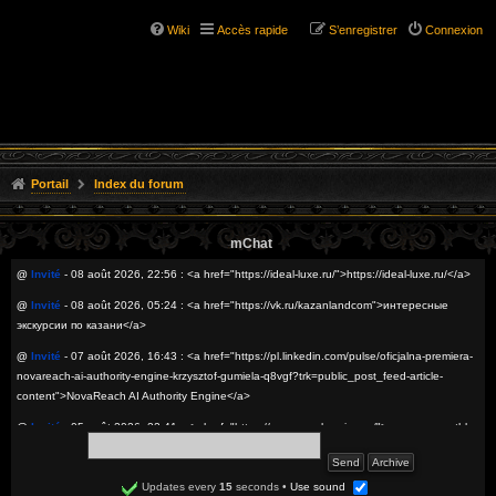
Wiki
Accès rapide
S’enregistrer
Connexion
Portail
Index du forum
mChat
@
Invité
- 08 août 2026, 22:56 : <a href="https://ideal-luxe.ru/">https://ideal-luxe.ru/</a>
@
Invité
- 08 août 2026, 05:24 : <a href="https://vk.ru/kazanlandcom">интересные
экскурсии по казани</a>
@
Invité
- 07 août 2026, 16:43 : <a href="https://pl.linkedin.com/pulse/oficjalna-premiera-
novareach-ai-authority-engine-krzysztof-gumiela-q8vgf?trk=public_post_feed-article-
content">NovaReach AI Authority Engine</a>
@
Invité
- 05 août 2026, 22:41 : <a href="https://www.prombearing.ru/">подшипники thk
оптом</a>
@
Invité
- 05 août 2026, 20:29 : <a href="https://sitesseo.ru/nakrutka-zhivyh-
Updates every
15
seconds
•
Use sound