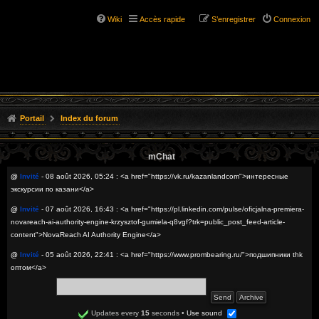
Wiki
Accès rapide
S’enregistrer
Connexion
Portail
Index du forum
mChat
@
Invité
- 08 août 2026, 05:24 : <a href="https://vk.ru/kazanlandcom">интересные
экскурсии по казани</a>
@
Invité
- 07 août 2026, 16:43 : <a href="https://pl.linkedin.com/pulse/oficjalna-premiera-
novareach-ai-authority-engine-krzysztof-gumiela-q8vgf?trk=public_post_feed-article-
content">NovaReach AI Authority Engine</a>
@
Invité
- 05 août 2026, 22:41 : <a href="https://www.prombearing.ru/">подшипники thk
оптом</a>
@
Invité
- 05 août 2026, 20:29 : <a href="https://sitesseo.ru/nakrutka-zhivyh-
podpischikov-v-instagrame-rabochie-sposoby/">накрутка живых подписчиков в инсте</a>
Updates every
15
seconds
•
Use sound