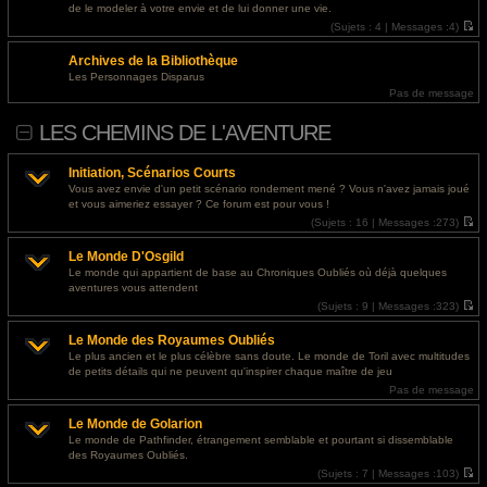
l
s
de le modeler à votre envie et de lui donner une vie.
e
s
@
Invité
- 29 juil. 2026, 18:43 : <a href="https://designapartment.ru/">дизайнерский
d
(
Sujets :
4 |
Messages :
4)
a
e
V
g
ремонт москва</a>
r
o
e
Archives de la Bibliothèque
n
i
i
r
@
Invité
- 29 juil. 2026, 18:28 : <a href="https://designapartment.ru/">дизайнерский
Les Personnages Disparus
e
l
ремонт дома</a>
Pas de message
r
e
m
d
e
e
LES CHEMINS DE L'AVENTURE
s
r
s
n
a
i
g
e
Initiation, Scénarios Courts
e
r
Vous avez envie d'un petit scénario rondement mené ? Vous n'avez jamais joué
m
et vous aimeriez essayer ? Ce forum est pour vous !
e
s
(
Sujets :
16 |
Messages :
273)
s
V
a
o
g
Le Monde D'Osgild
i
e
r
Le monde qui appartient de base au Chroniques Oubliés où déjà quelques
l
aventures vous attendent
e
d
(
Sujets :
9 |
Messages :
323)
e
V
r
o
Le Monde des Royaumes Oubliés
n
i
i
r
Le plus ancien et le plus célèbre sans doute. Le monde de Toril avec multitudes
e
l
de petits détails qui ne peuvent qu'inspirer chaque maître de jeu
r
e
m
d
Pas de message
e
e
s
r
Le Monde de Golarion
s
n
a
i
Le monde de Pathfinder, étrangement semblable et pourtant si dissemblable
g
e
des Royaumes Oubliés.
e
r
m
(
Sujets :
7 |
Messages :
103)
e
V