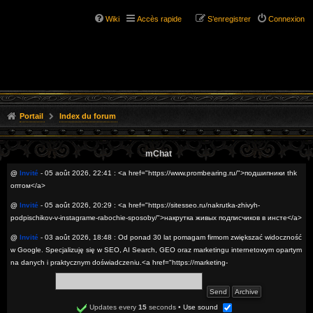
Wiki
Accès rapide
S’enregistrer
Connexion
Portail
Index du forum
mChat
@
Invité
- 05 août 2026, 22:41 : <a href="https://www.prombearing.ru/">подшипники thk
оптом</a>
@
Invité
- 05 août 2026, 20:29 : <a href="https://sitesseo.ru/nakrutka-zhivyh-
podpischikov-v-instagrame-rabochie-sposoby/">накрутка живых подписчиков в инсте</a>
@
Invité
- 03 août 2026, 18:48 : Od ponad 30 lat pomagam firmom zwiększać widoczność
w Google. Specjalizuję się w SEO, AI Search, GEO oraz marketingu internetowym opartym
na danych i praktycznym doświadczeniu.<a href="https://marketing-
internetowy.simdif.com/newsroom_-_seo_i_marketing_internetowy.html">SEO digital
marketing optymalizacja pod AI Search</a>
@
Invité
- 02 août 2026, 22:53 : <a href="https://sitesseo.ru/bosslike-obzor-servisa-dlya-
Updates every
15
seconds
•
Use sound