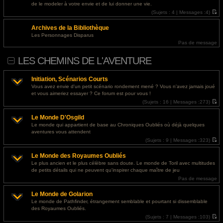
l
s
@
Invité
- 29 juil. 2026, 16:41 : <a href="https://designapartment.ru/">дизайнерский
de le modeler à votre envie et de lui donner une vie.
e
s
ремонт квартиры москва</a>
d
(
Sujets :
4 |
Messages :
4)
a
e
V
g
r
o
e
@
Invité
- 29 juil. 2026, 14:51 : <a href="https://designapartment.ru/">сколько стоит
Archives de la Bibliothèque
n
i
i
r
дизайнерский ремонт</a>
Les Personnages Disparus
e
l
Pas de message
r
e
m
d
e
e
LES CHEMINS DE L'AVENTURE
s
r
s
n
a
i
g
e
Initiation, Scénarios Courts
e
r
Vous avez envie d'un petit scénario rondement mené ? Vous n'avez jamais joué
m
et vous aimeriez essayer ? Ce forum est pour vous !
e
s
(
Sujets :
16 |
Messages :
273)
s
V
a
o
g
Le Monde D'Osgild
i
e
r
Le monde qui appartient de base au Chroniques Oubliés où déjà quelques
l
aventures vous attendent
e
d
(
Sujets :
9 |
Messages :
323)
e
V
r
o
Le Monde des Royaumes Oubliés
n
i
i
r
Le plus ancien et le plus célèbre sans doute. Le monde de Toril avec multitudes
e
l
de petits détails qui ne peuvent qu'inspirer chaque maître de jeu
r
e
m
d
Pas de message
e
e
s
r
Le Monde de Golarion
s
n
a
i
Le monde de Pathfinder, étrangement semblable et pourtant si dissemblable
g
e
des Royaumes Oubliés.
e
r
m
(
Sujets :
7 |
Messages :
103)
e
V