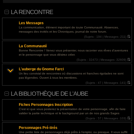
nakrutki-soczialnyh-setej/">босс лайк отзывы</a>
LA RENCONTRE
@
Invité
- 01 août 2026, 14:24 : <a href="https://ls.expertunion.ru/">освещение участка
без пересвета</a>
Les Messages
@
Invité
- 30 juil. 2026, 19:49 : <a href="https://designapartment.ru/">дизайнерский
La communication, élément important de toute Communauté. Absences,
ремонт дома под ключ москва</a>
messages des invités et les Chroniques, journal de notre forum.
(
Sujets :
194 |
Messages :
211)
@
Invité
- 30 juil. 2026, 19:40 : <a href="https://designapartment.ru/">дизайнерский
V
o
ремонт дома</a>
La Communauté
i
r
Bonne Rencontre ! Venez vous présenter, nous raconter vos rêves d'aventures
@
Invité
- 30 juil. 2026, 19:08 : <a href="https://designapartment.ru/">дизайнерский
l
et le personnage que vous désirez créer.
e
ремонт квартиры</a>
d
(
Sujets :
32473 |
Messages :
32609)
e
V
r
o
@
Invité
- 30 juil. 2026, 16:12 : <a href="https://designapartment.ru/">элитный
L'auberge du Gnome Farci
n
i
дизайнерский ремонт в москве</a>
i
r
Un lieu convivial de rencontres où discussions et franches rigolades ne sont
e
l
pas légendes. Ouvert à tous les membres.
r
e
@
Invité
- 30 juil. 2026, 15:15 : <a href="https://designapartment.ru/">дизайнерский
m
d
(
Sujets :
47 |
Messages :
141)
ремонт квартир москва</a>
e
e
V
s
r
o
LA BIBLIOTHÈQUE DE L'AUBE
s
n
i
@
Invité
- 30 juil. 2026, 07:23 : <a href="http://paydayloansbatonrouge.s3-website.us-
a
i
r
g
e
l
east-2.amazonaws.com/">personal loan requirements</a>
e
r
e
Fiches Personnages Inscription
m
d
@
Invité
- 29 juil. 2026, 18:43 : <a href="https://designapartment.ru/">дизайнерский
e
e
C'est ici que vous posterez la présentation de votre personnage, afin de faire
s
r
ремонт москва</a>
valider la partie technique et le background par un de nos grands Sages
s
n
(
Sujets :
57 |
Messages :
103)
a
i
V
@
Invité
- 29 juil. 2026, 18:28 : <a href="https://designapartment.ru/">дизайнерский
g
e
o
e
r
ремонт дома</a>
Personnages Pré-tirés
i
m
r
e
Une petite liste de personnages déjà prêts à l'emploi, ou presque. Il vous suffit