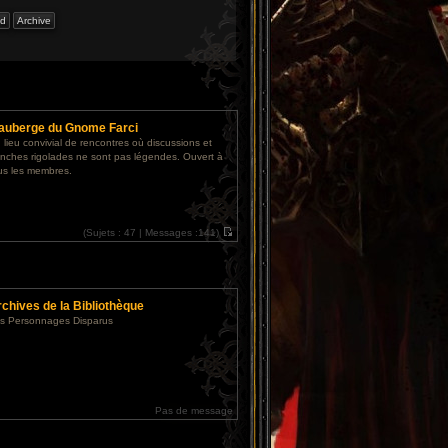
'auberge du Gnome Farci
 lieu convivial de rencontres où discussions et
anches rigolades ne sont pas légendes. Ouvert à
us les membres.
(
Sujets :
47 |
Messages :
141)
V
o
i
r
l
e
chives de la Bibliothèque
d
e
s Personnages Disparus
r
n
i
e
r
m
e
s
Pas de message
s
a
g