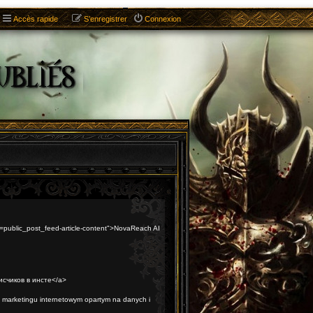
Accès rapide
S’enregistrer
Connexion
trk=public_post_feed-article-content">NovaReach AI
писчиков в инсте</a>
 marketingu internetowym opartym na danych i
ng optymalizacja pod AI Search</a>