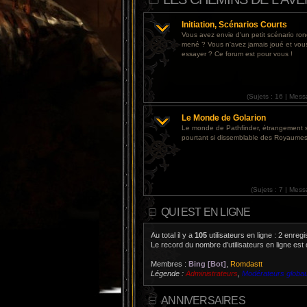
Initiation, Scénarios Courts
Vous avez envie d'un petit scénario r
mené ? Vous n'avez jamais joué et vou
essayer ? Ce forum est pour vous !
(
Sujets :
16 |
Mess
Le Monde de Golarion
Le monde de Pathfinder, étrangement 
pourtant si dissemblable des Royaumes
(
Sujets :
7 |
Mess
QUI EST EN LIGNE
Au total il y a
105
utilisateurs en ligne : 2 enreg
Le record du nombre d’utilisateurs en ligne est
Membres :
Bing [Bot]
,
Romdastt
Légende :
Administrateurs
,
Modérateurs globa
ANNIVERSAIRES