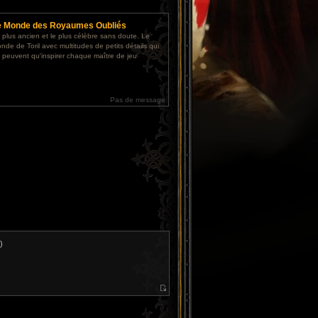
e
e Monde des Royaumes Oubliés
 plus ancien et le plus célèbre sans doute. Le
nde de Toril avec multitudes de petits détails qui
 peuvent qu'inspirer chaque maître de jeu
Pas de message
)
V
o
i