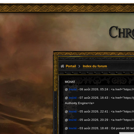
Portail
Index du forum
MCHAT
@
Invité
- 08 août 2026, 05:24 : <a href="https
@
Invité
- 07 août 2026, 16:43 : <a href="https:/
Authority Engine</a>
@
Invité
- 05 août 2026, 22:41 : <a href="https
@
Invité
- 05 août 2026, 20:29 : <a href="https:
@
Invité
- 03 août 2026, 18:48 : Od ponad 30 la
praktycznym doświadczeniu.<a href="https://mark