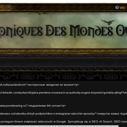
Wiki
://vk.ru/kazanlandcom">интересные экскурсии по казани</a>
/pl.linkedin.com/pulse/oficjalna-premiera-novareach-ai-authority-engine-krzysztof-gumiela-q8vgf?
://www.prombearing.ru/">подшипники thk оптом</a>
//sitesseo.ru/nakrutka-zhivyh-podpischikov-v-instagrame-rabochie-sposoby/">накрутка живых под
t pomagam firmom zwiększać widoczność w Google. Specjalizuję się w SEO, AI Search, GEO oraz
eting-internetowy.simdif.com/newsroom_-_seo_i_marketing_internetowy.html">SEO digital marketi