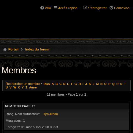
Wiki
Accès rapide
S’enregistrer
Connexion
Portail
Index du forum
Membres
Rechercher un membre
•
Tous
A
B
C
D
E
F
G
H
I
J
K
L
M
N
O
P
Q
R
S
T
U
V
W
X
Y
Z
Autre
11 membres • Page
1
sur
1
NOM D’UTILISATEUR
Rang, Nom d’utilisateur
Dyn Ardan
Messages
1
Enregistré le
mar. 5 mai 2020 03:53