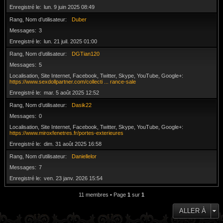
Enregistré le
lun. 9 juin 2025 08:49
Rang, Nom d’utilisateur
Duber
Messages
3
Enregistré le
lun. 21 juil. 2025 01:00
Rang, Nom d’utilisateur
DGTian120
Messages
5
Localisation, Site Internet, Facebook, Twitter, Skype, YouTube, Google+
https://www.sexdollpartner.com/collecti ... rance-sale
Enregistré le
mar. 5 août 2025 12:52
Rang, Nom d’utilisateur
Dasik22
Messages
0
Localisation, Site Internet, Facebook, Twitter, Skype, YouTube, Google+
https://www.miroxfenetres.fr/portes-exterieures
Enregistré le
dim. 31 août 2025 16:58
Rang, Nom d’utilisateur
Daniellelor
Messages
7
Enregistré le
ven. 23 janv. 2026 15:54
11 membres • Page
1
sur
1
ALLER À