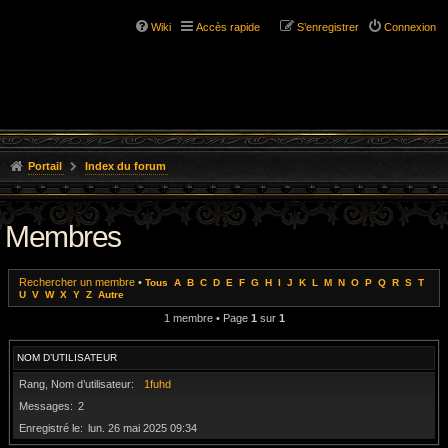
Wiki
Accès rapide
S’enregistrer
Connexion
Portail
Index du forum
Membres
Rechercher un membre
•
Tous
A
B
C
D
E
F
G
H
I
J
K
L
M
N
O
P
Q
R
S
T
U
V
W
X
Y
Z
Autre
1 membre • Page
1
sur
1
NOM D’UTILISATEUR
Rang, Nom d’utilisateur
1fuhd
Messages
2
Enregistré le
lun. 26 mai 2025 09:34