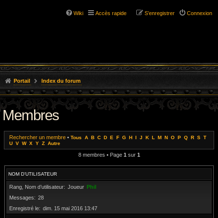
Wiki
Accès rapide
S’enregistrer
Connexion
Portail
Index du forum
Membres
Rechercher un membre
•
Tous
A
B
C
D
E
F
G
H
I
J
K
L
M
N
O
P
Q
R
S
T
U
V
W
X
Y
Z
Autre
8 membres • Page
1
sur
1
NOM D’UTILISATEUR
Rang, Nom d’utilisateur
Joueur
Phil
Messages
28
Enregistré le
dim. 15 mai 2016 13:47