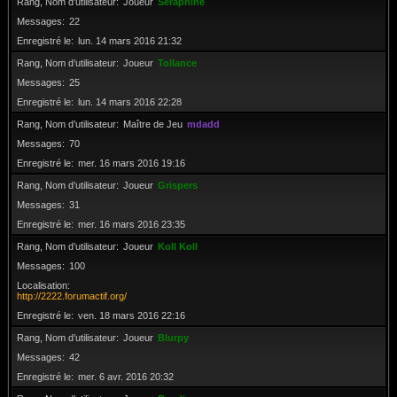
Rang, Nom d’utilisateur
Joueur
Séraphine
Messages
22
Enregistré le
lun. 14 mars 2016 21:32
Rang, Nom d’utilisateur
Joueur
Tollance
Messages
25
Enregistré le
lun. 14 mars 2016 22:28
Rang, Nom d’utilisateur
Maître de Jeu
mdadd
Messages
70
Enregistré le
mer. 16 mars 2016 19:16
Rang, Nom d’utilisateur
Joueur
Grispers
Messages
31
Enregistré le
mer. 16 mars 2016 23:35
Rang, Nom d’utilisateur
Joueur
Koll Koll
Messages
100
Localisation
http://2222.forumactif.org/
Enregistré le
ven. 18 mars 2016 22:16
Rang, Nom d’utilisateur
Joueur
Blurpy
Messages
42
Enregistré le
mer. 6 avr. 2016 20:32