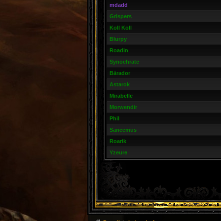
mdadd
Grispers
Koll Koll
Blurpy
Roadin
Synochrate
Bärador
Astarok
Mirabelle
Morwendir
Phil
Sancemus
Roarik
Yzeure