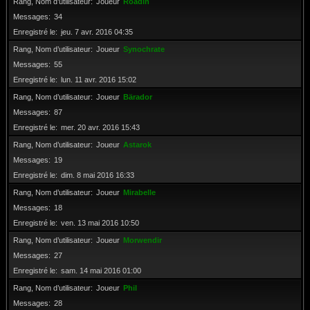
Rang, Nom d’utilisateur
Joueur
Roadin
Messages
34
Enregistré le
jeu. 7 avr. 2016 04:35
Rang, Nom d’utilisateur
Joueur
Synochrate
Messages
55
Enregistré le
lun. 11 avr. 2016 15:02
Rang, Nom d’utilisateur
Joueur
Bärador
Messages
87
Enregistré le
mer. 20 avr. 2016 15:43
Rang, Nom d’utilisateur
Joueur
Astarok
Messages
19
Enregistré le
dim. 8 mai 2016 16:33
Rang, Nom d’utilisateur
Joueur
Mirabelle
Messages
18
Enregistré le
ven. 13 mai 2016 10:50
Rang, Nom d’utilisateur
Joueur
Morwendir
Messages
27
Enregistré le
sam. 14 mai 2016 01:00
Rang, Nom d’utilisateur
Joueur
Phil
Messages
28