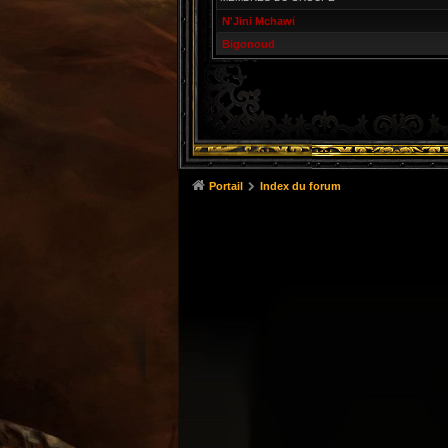
N'Jini Mchawi
Bigonoud
Portail
Index du forum