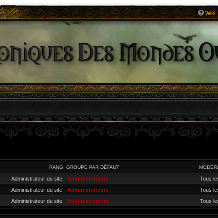
Wiki
RANG
GROUPE PAR DÉFAUT
MODÉR
Administrateur du site
Administrateurs
Tous le
Administrateur du site
Administrateurs
Tous le
Administrateur du site
Administrateurs
Tous le