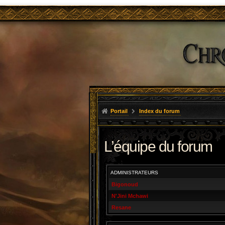
Portail
Index du forum
L’équipe du forum
ADMINISTRATEURS
Bigonoud
N'Jini Mchawi
Resane