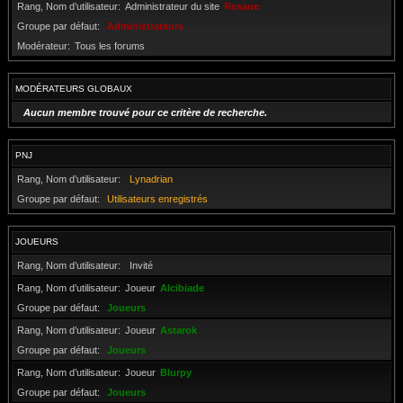
Rang, Nom d’utilisateur
Administrateur du site
Resane
Groupe par défaut
Administrateurs
Modérateur
Tous les forums
MODÉRATEURS GLOBAUX
Aucun membre trouvé pour ce critère de recherche.
PNJ
Rang, Nom d’utilisateur
Lynadrian
Groupe par défaut
Utilisateurs enregistrés
JOUEURS
Rang, Nom d’utilisateur
Invité
Rang, Nom d’utilisateur
Joueur
Alcibiade
Groupe par défaut
Joueurs
Rang, Nom d’utilisateur
Joueur
Astarok
Groupe par défaut
Joueurs
Rang, Nom d’utilisateur
Joueur
Blurpy
Groupe par défaut
Joueurs