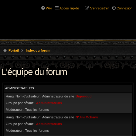
Wiki
Accès rapide
S’enregistrer
Connexion
Portail
Index du forum
L’équipe du forum
ADMINISTRATEURS
Rang, Nom d’utilisateur
Administrateur du site
Bigonoud
Groupe par défaut
Administrateurs
Modérateur
Tous les forums
Rang, Nom d’utilisateur
Administrateur du site
N'Jini Mchawi
Groupe par défaut
Administrateurs
Modérateur
Tous les forums