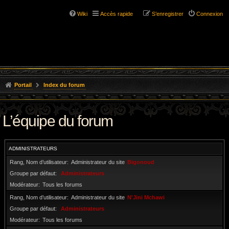
Wiki
Accès rapide
S’enregistrer
Connexion
Portail
Index du forum
L’équipe du forum
ADMINISTRATEURS
Rang, Nom d’utilisateur
Administrateur du site
Bigonoud
Groupe par défaut
Administrateurs
Modérateur
Tous les forums
Rang, Nom d’utilisateur
Administrateur du site
N'Jini Mchawi
Groupe par défaut
Administrateurs
Modérateur
Tous les forums