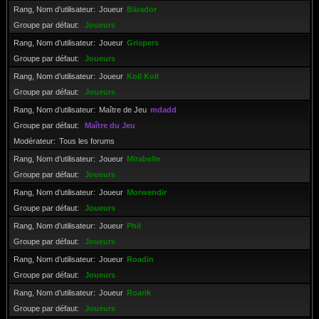
Rang, Nom d’utilisateur
Joueur
Bärador
Groupe par défaut
Joueurs
Rang, Nom d’utilisateur
Joueur
Grispers
Groupe par défaut
Joueurs
Rang, Nom d’utilisateur
Joueur
Koll Koll
Groupe par défaut
Joueurs
Rang, Nom d’utilisateur
Maître de Jeu
mdadd
Groupe par défaut
Maître du Jeu
Modérateur
Tous les forums
Rang, Nom d’utilisateur
Joueur
Mirabelle
Groupe par défaut
Joueurs
Rang, Nom d’utilisateur
Joueur
Morwendir
Groupe par défaut
Joueurs
Rang, Nom d’utilisateur
Joueur
Phil
Groupe par défaut
Joueurs
Rang, Nom d’utilisateur
Joueur
Roadin
Groupe par défaut
Joueurs
Rang, Nom d’utilisateur
Joueur
Roarik
Groupe par défaut
Joueurs