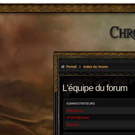
Portail
Index du forum
L’équipe du forum
ADMINISTRATEURS
Bigonoud
N'Jini Mchawi
Resane