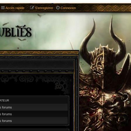
Accès rapide
S’enregistrer
Connexion
ATEUR
s forums
s forums
s forums