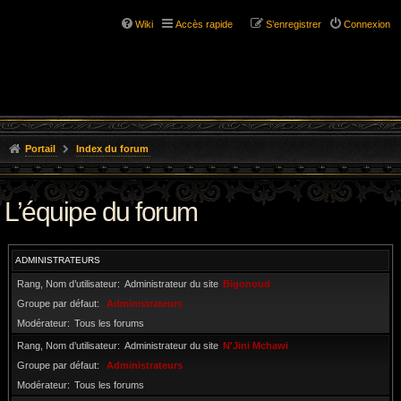
Wiki
Accès rapide
S’enregistrer
Connexion
Portail
Index du forum
L’équipe du forum
ADMINISTRATEURS
Rang, Nom d’utilisateur
Administrateur du site
Bigonoud
Groupe par défaut
Administrateurs
Modérateur
Tous les forums
Rang, Nom d’utilisateur
Administrateur du site
N'Jini Mchawi
Groupe par défaut
Administrateurs
Modérateur
Tous les forums