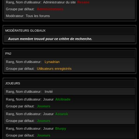
Rang, Nom d’utilisateur
Administrateur du site
Resane
Groupe par défaut
Administrateurs
Modérateur
Tous les forums
MODÉRATEURS GLOBAUX
Aucun membre trouvé pour ce critère de recherche.
PNJ
Rang, Nom d’utilisateur
Lynadrian
Groupe par défaut
Utilisateurs enregistrés
JOUEURS
Rang, Nom d’utilisateur
Invité
Rang, Nom d’utilisateur
Joueur
Alcibiade
Groupe par défaut
Joueurs
Rang, Nom d’utilisateur
Joueur
Astarok
Groupe par défaut
Joueurs
Rang, Nom d’utilisateur
Joueur
Blurpy
Groupe par défaut
Joueurs