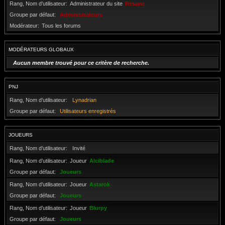
Rang, Nom d’utilisateur
Administrateur du site
Resane
Groupe par défaut
Administrateurs
Modérateur
Tous les forums
MODÉRATEURS GLOBAUX
Aucun membre trouvé pour ce critère de recherche.
PNJ
Rang, Nom d’utilisateur
Lynadrian
Groupe par défaut
Utilisateurs enregistrés
JOUEURS
Rang, Nom d’utilisateur
Invité
Rang, Nom d’utilisateur
Joueur
Alcibiade
Groupe par défaut
Joueurs
Rang, Nom d’utilisateur
Joueur
Astarok
Groupe par défaut
Joueurs
Rang, Nom d’utilisateur
Joueur
Blurpy
Groupe par défaut
Joueurs