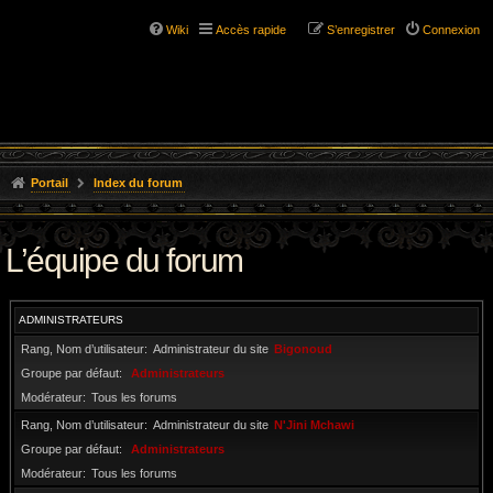
Wiki
Accès rapide
S’enregistrer
Connexion
Portail
Index du forum
L’équipe du forum
ADMINISTRATEURS
Rang, Nom d’utilisateur
Administrateur du site
Bigonoud
Groupe par défaut
Administrateurs
Modérateur
Tous les forums
Rang, Nom d’utilisateur
Administrateur du site
N'Jini Mchawi
Groupe par défaut
Administrateurs
Modérateur
Tous les forums