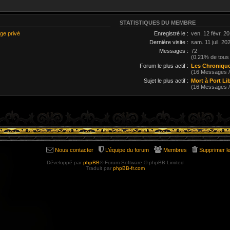
STATISTIQUES DU MEMBRE
ge privé
Enregistré le :
ven. 12 févr. 2
Dernière visite :
sam. 11 juil. 20
Messages :
72
(0.21% de tous
Forum le plus actif :
Les Chronique
(16 Messages 
Sujet le plus actif :
Mort à Port Li
(16 Messages 
Nous contacter
L’équipe du forum
Membres
Supprimer l
Développé par
phpBB
® Forum Software © phpBB Limited
Traduit par
phpBB-fr.com