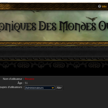
Wiki
Nom d’utilisateur :
Resane
Âge :
51
upes d’utilisateurs :