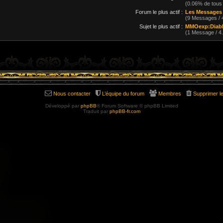
(0.06% de tous
Forum le plus actif :
Les Messages
(9 Messages /
Sujet le plus actif :
MMOexp:Diablo
(1 Message / 
Nous contacter
L’équipe du forum
Membres
Supprimer l
Développé par
phpBB
® Forum Software © phpBB Limited
Traduit par
phpBB-fr.com