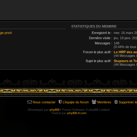
STATISTIQUES DU MEMBRE
ge privé
Enregistré le :
mer. 16 mars 2
Dernière visite :
jeu. 19 janv. 20
Messages :
148
(0.44% de tous
Forum le plus actif :
Le HRP des av
(44 Messages 
Sujet le plus actif :
Stupeurs et T
(44 Messages 
Nous contacter
L’équipe du forum
Membres
Supprimer l
Développé par
phpBB
® Forum Software © phpBB Limited
Traduit par
phpBB-fr.com