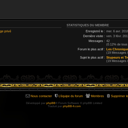
STATISTIQUES DU MEMBRE
ge privé
Enregistré le :
mer. 6 avr. 201
Dernière visite :
ven. 3 févr. 20
Messages :
42
(0.12% de tous
Forum le plus actif :
Les Chronique
(19 Messages 
Sujet le plus actif :
Stupeurs et T
(19 Messages 
Nous contacter
L’équipe du forum
Membres
Supprimer l
Développé par
phpBB
® Forum Software © phpBB Limited
Traduit par
phpBB-fr.com