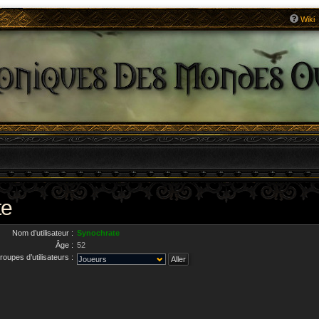
Wiki
te
Nom d’utilisateur :
Synochrate
Âge :
52
roupes d’utilisateurs :