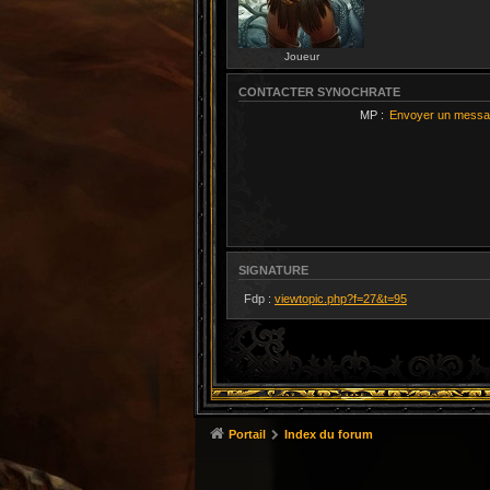
Joueur
CONTACTER SYNOCHRATE
MP :
Envoyer un messa
SIGNATURE
Fdp :
viewtopic.php?f=27&t=95
Portail
Index du forum