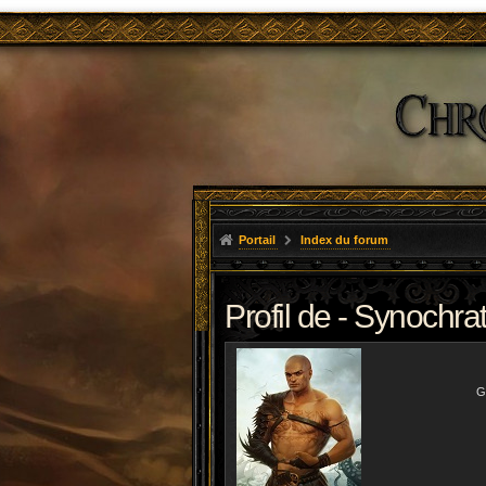
Portail
Index du forum
Profil de - Synochra
G