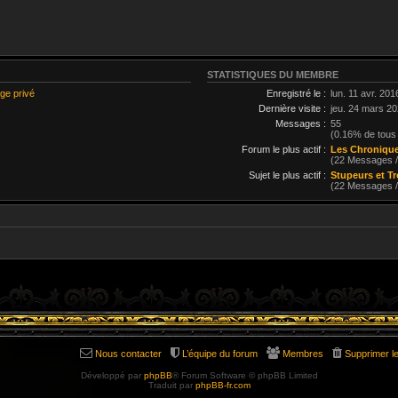
STATISTIQUES DU MEMBRE
ge privé
Enregistré le :
lun. 11 avr. 201
Dernière visite :
jeu. 24 mars 20
Messages :
55
(0.16% de tous
Forum le plus actif :
Les Chronique
(22 Messages 
Sujet le plus actif :
Stupeurs et T
(22 Messages 
Nous contacter
L’équipe du forum
Membres
Supprimer l
Développé par
phpBB
® Forum Software © phpBB Limited
Traduit par
phpBB-fr.com