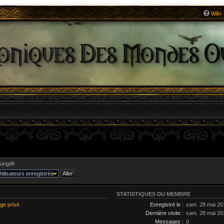
Wiki
ungdil
STATISTIQUES DU MEMBRE
ge privé
Enregistré le :
sam. 28 mai 20
Dernière visite :
sam. 28 mai 20
Messages :
0