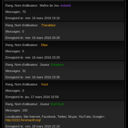
Rang, Nom d’utilisateur
Maître de Jeu
mdadd
Messages
70
Enregistré le
mer. 16 mars 2016 19:16
Rang, Nom d’utilisateur
Tharabbor
Messages
0
Enregistré le
mer. 16 mars 2016 20:28
Rang, Nom d’utilisateur
Elias
Messages
0
Enregistré le
mer. 16 mars 2016 23:29
Rang, Nom d’utilisateur
Joueur
Grispers
Messages
31
Enregistré le
mer. 16 mars 2016 23:35
Rang, Nom d’utilisateur
Vuck
Messages
0
Enregistré le
jeu. 17 mars 2016 15:59
Rang, Nom d’utilisateur
Joueur
Koll Koll
Messages
100
Localisation, Site Internet, Facebook, Twitter, Skype, YouTube, Google+
http://2222.forumactif.org/
Enregistré le
ven. 18 mars 2016 22:16