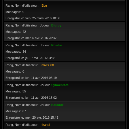
Rang, Nom d’utilisateur
Eog
Messages
0
Enregistré le
ven. 25 mars 2016 18:30
Rang, Nom d’utilisateur
Joueur
Blurpy
Messages
42
Enregistré le
mer. 6 avr. 2016 20:32
Rang, Nom d’utilisateur
Joueur
Roadin
Messages
34
Enregistré le
jeu. 7 avr. 2016 04:35
Rang, Nom d’utilisateur
mikl3000
Messages
0
Enregistré le
lun. 11 avr. 2016 03:19
Rang, Nom d’utilisateur
Joueur
Synochrate
Messages
55
Enregistré le
lun. 11 avr. 2016 15:02
Rang, Nom d’utilisateur
Joueur
Bärador
Messages
87
Enregistré le
mer. 20 avr. 2016 15:43
Rang, Nom d’utilisateur
firanel