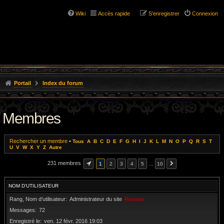
Wiki
Accès rapide
S’enregistrer
Connexion
Portail
Index du forum
Membres
Rechercher un membre
•
Tous
A
B
C
D
E
F
G
H
I
J
K
L
M
N
O
P
Q
R
S
T
U
V
W
X
Y
Z
Autre
231 membres
1
2
3
4
5
…
10
NOM D’UTILISATEUR
Rang, Nom d’utilisateur
Administrateur du site
Resane
Messages
72
Enregistré le
ven. 12 févr. 2016 19:03