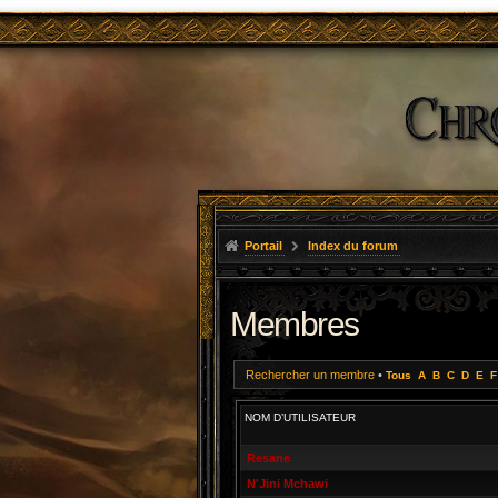
Portail
Index du forum
Membres
Rechercher un membre
•
Tous
A
B
C
D
E
F
NOM D’UTILISATEUR
Resane
N'Jini Mchawi