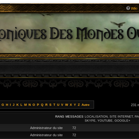
Wiki
G
H
I
J
K
L
M
N
O
P
Q
R
S
T
U
V
W
X
Y
Z
Autre
231 
RANG
MESSAGES
LOCALISATION, SITE INTERNET, F
SKYPE, YOUTUBE, GOOGLE+
Administrateur du site
72
Administrateur du site
72